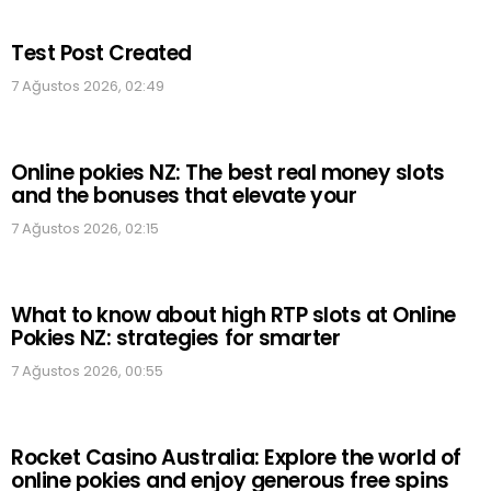
Test Post Created
7 Ağustos 2026, 02:49
Online pokies NZ: The best real money slots
and the bonuses that elevate your
7 Ağustos 2026, 02:15
What to know about high RTP slots at Online
Pokies NZ: strategies for smarter
7 Ağustos 2026, 00:55
Rocket Casino Australia: Explore the world of
online pokies and enjoy generous free spins