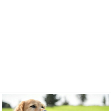
EN
SON