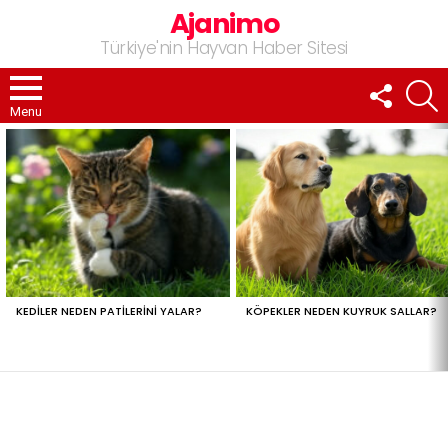
Ajanimo
Türkiye'nin Hayvan Haber Sitesi
FOLLOW
A
US
Menu
EN
SON
HABERLER
KÖPEKLER NEDEN KUYRUK SALLAR?
KEDILER NEDEN PATILERINI YALAR?