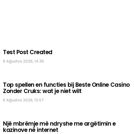
Test Post Created
6 Ağustos 2026, 14:35
Top spellen en functies bij Beste Online Casino
Zonder Cruks: wat je niet wilt
6 Ağustos 2026, 13:07
Një mbrëmje më ndryshe me argëtimin e
kazinove në internet