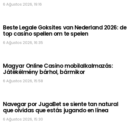
6 Ağustos 2026, 19:16
Beste Legale Goksites van Nederland 2026: de
top casino spellen om te spelen
6 Ağustos 2026, 16:35
Magyar Online Casino mobilalkalmazás:
Játékélmény bárhol, bármikor
6 Ağustos 2026, 15:58
Navegar por JugaBet se siente tan natural
que olvidas que estás jugando en línea
6 Ağustos 2026, 15:30