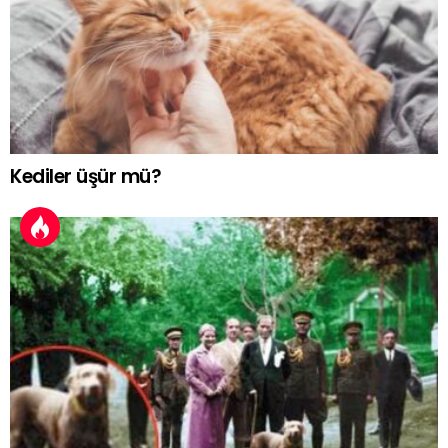
Kediler üşür mü?