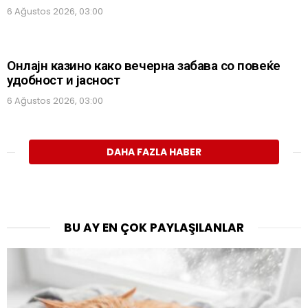
6 Ağustos 2026, 03:00
Онлајн казино како вечерна забава со повеќе
удобност и јасност
6 Ağustos 2026, 03:00
DAHA FAZLA HABER
BU AY EN ÇOK PAYLAŞILANLAR