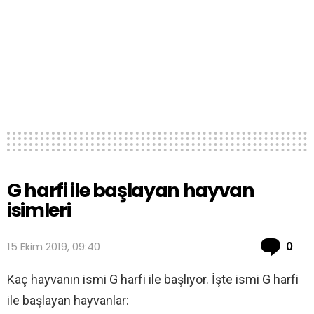
G harfi ile başlayan hayvan
isimleri
Co
15 Ekim 2019, 09:40
0
Kaç hayvanın ismi G harfi ile başlıyor. İşte ismi G harfi
ile başlayan hayvanlar: