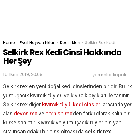
You are here:
Home
Evcil Hayvan Irkları
Kedi Irkları
Selkirk Rex Kedi Cinsi Hakkında Her Şey
Selkirk Rex Kedi Cinsi Hakkında
Her Şey
Selkirk
15 Ekim 2019, 20:09
yorumlar kapalı
Rex
Kedi
Selkirk rex en yeni doğal kedi cinslerinden biridir. Bu ırk
Cinsi
yumuşacık kıvırcık tüyleri ve kıvırcık bıyıkları ile tanınır.
Hakkında
Her
Selkirk rex diğer
kıvırcık tüylü kedi cinsleri
arasında yer
Şey
için
alan
devon rex
ve
cornish rex
’den farklı olarak kalın bir
kürke sahiptir. Kıvırcık ve yumuşacık tüylerinin yanı
sıra insan odaklı bir cins olması da
selkirk rex