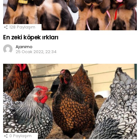
128
Paylaşım
En zeki köpek ırkları
Ajanimo
25 Ocak 2022, 22:34
0
Paylaşım