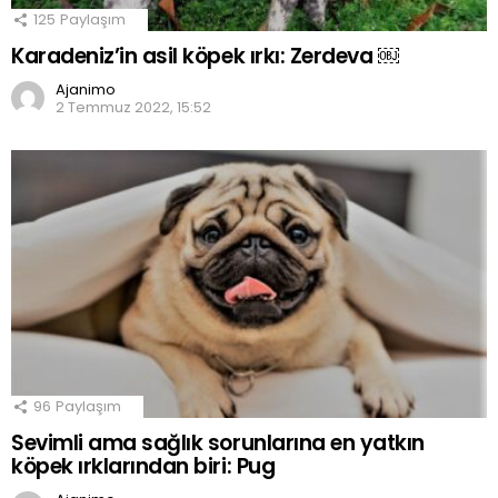
125
Paylaşım
Karadeniz’in asil köpek ırkı: Zerdeva ￼
Ajanimo
2 Temmuz 2022, 15:52
96
Paylaşım
Sevimli ama sağlık sorunlarına en yatkın
köpek ırklarından biri: Pug