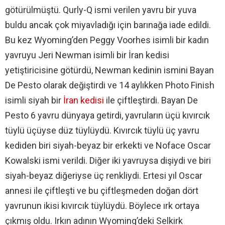
götürülmüştü. Qurly-Q ismi verilen yavru bir yuva
buldu ancak çok miyavladığı için barınağa iade edildi.
Bu kez Wyoming’den Peggy Voorhes isimli bir kadın
yavruyu Jeri Newman isimli bir İran kedisi
yetiştiricisine götürdü, Newman kedinin ismini Bayan
De Pesto olarak değiştirdi ve 14 aylıkken Photo Finish
isimli siyah bir
İran kedisi
ile çiftleştirdi. Bayan De
Pesto 6 yavru dünyaya getirdi, yavruların üçü kıvırcık
tüylü üçüyse düz tüylüydü. Kıvırcık tüylü üç yavru
kediden biri siyah-beyaz bir erkekti ve Noface Oscar
Kowalski ismi verildi. Diğer iki yavruysa dişiydi ve biri
siyah-beyaz diğeriyse üç renkliydi. Ertesi yıl Oscar
annesi ile çiftleşti ve bu çiftleşmeden doğan dört
yavrunun ikisi kıvırcık tüylüydü. Böylece ırk ortaya
çıkmış oldu. Irkın adının Wyoming’deki Selkirk