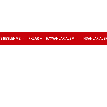
VE BESLENME
IRKLAR
HAYVANLAR ALEMI
İNSANLAR ALE