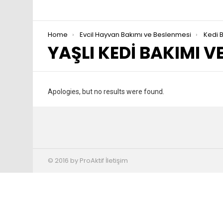
You are here:
Home
Evcil Hayvan Bakımı ve Beslenmesi
Kedi 
YAŞLI KEDI BAKIMI V
Apologies, but no results were found.
© 2016 by ProAktif İletişim