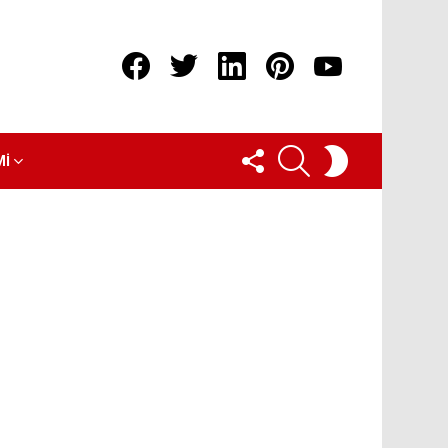
Facebook
Twitter
linkedin
pinterest
youtube
FOLLOW
ARAMA
SWITCH
MI
US
SKIN