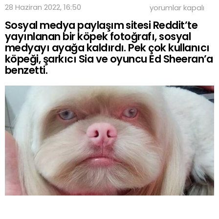
Sosyal
28 Haziran 2022, 16:50
yorumlar kapalı
medyayı
Sosyal medya paylaşım sitesi Reddit’te
ayağa
kaldıran
yayınlanan bir köpek fotoğrafı, sosyal
köpek
medyayı ayağa kaldırdı. Pek çok kullanıcı
fotoğrafı!
köpeği, şarkıcı Sia ve oyuncu Ed Sheeran’a
O
benzetti.
ünlü
isme
benzettiler
için