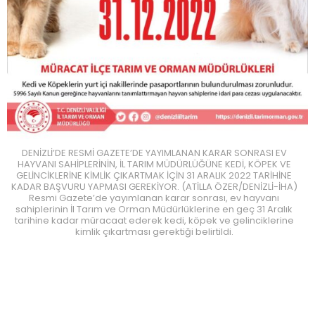
DENİZLİ’DE RESMİ GAZETE’DE YAYIMLANAN KARAR SONRASI EV
HAYVANI SAHİPLERİNİN, İL TARIM MÜDÜRLÜĞÜNE KEDİ, KÖPEK VE
GELİNCİKLERİNE KİMLİK ÇIKARTMAK İÇİN 31 ARALIK 2022 TARİHİNE
KADAR BAŞVURU YAPMASI GEREKİYOR. (ATİLLA ÖZER/DENİZLİ-İHA)
Resmi Gazete’de yayımlanan karar sonrası, ev hayvanı
sahiplerinin İl Tarım ve Orman Müdürlüklerine en geç 31 Aralık
tarihine kadar müracaat ederek kedi, köpek ve gelinciklerine
kimlik çıkartması gerektiği belirtildi.