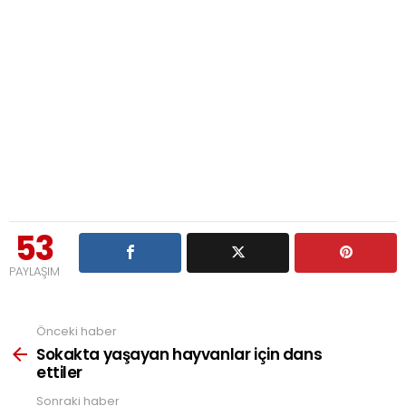
53
PAYLAŞIM
Önceki haber
See
more
Sokakta yaşayan hayvanlar için dans
ettiler
Sonraki haber