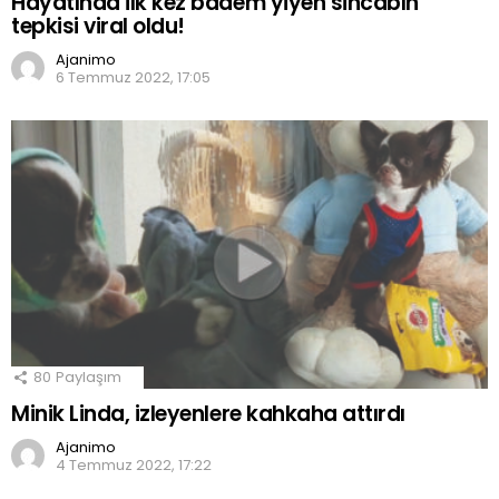
Hayatında ilk kez badem yiyen sincabın
tepkisi viral oldu!
Ajanimo
6 Temmuz 2022, 17:05
80
Paylaşım
Minik Linda, izleyenlere kahkaha attırdı
Ajanimo
4 Temmuz 2022, 17:22