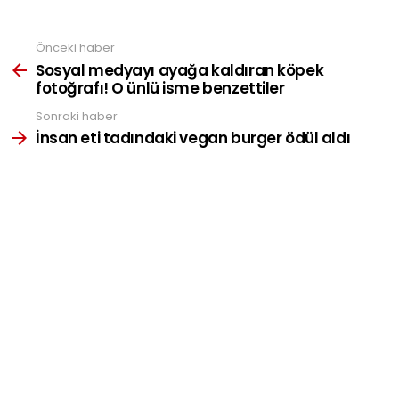
Önceki haber
See
more
Sosyal medyayı ayağa kaldıran köpek
fotoğrafı! O ünlü isme benzettiler
Sonraki haber
İnsan eti tadındaki vegan burger ödül aldı