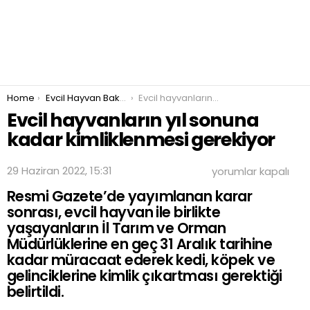
You are here:
Home
Evcil Hayvan Bakımı ve Beslenmesi
Evcil hayvanların yıl sonuna kadar kimliklenmesi gerekiyor
Evcil hayvanların yıl sonuna
kadar kimliklenmesi gerekiyor
Evcil
29 Haziran 2022, 15:31
yorumlar kapalı
hayvanların
Resmi Gazete’de yayımlanan karar
yıl
sonuna
sonrası, evcil hayvan ile birlikte
kadar
yaşayanların İl Tarım ve Orman
kimliklenmesi
Müdürlüklerine en geç 31 Aralık tarihine
gerekiyor
kadar müracaat ederek kedi, köpek ve
için
gelinciklerine kimlik çıkartması gerektiği
belirtildi.