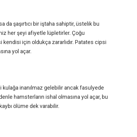
 da şaşırtıcı bir iştaha sahiptir, üstelik bu
niz her şeyi afiyetle lüpletirler. Çoğu
 kendisi için oldukça zararlıdır. Patates cipsi
sına yol açar.
ği kulağa inanılmaz gelebilir ancak fasulyede
denle hamsterların ishal olmasına yol açar, bu
kaybı ölüme dek varabilir.