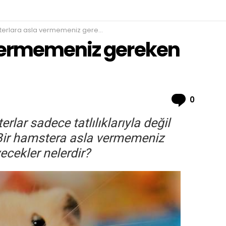
lara asla vermemeniz gereken yiyecekler
vermemeniz gereken
Comme
0
rlar sadece tatlılıklarıyla değil
r. Bir hamstera asla vermemeniz
ecekler nelerdir?