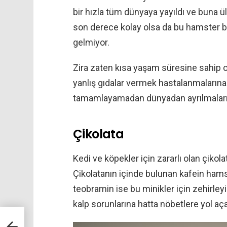
bir hızla tüm dünyaya yayıldı ve buna ül
son derece kolay olsa da bu hamster b
gelmiyor.
Zira zaten kısa yaşam süresine sahip 
yanlış gıdalar vermek hastalanmalarına 
tamamlayamadan dünyadan ayrılmaların
Çikolata
Kedi ve köpekler için zararlı olan çikol
Çikolatanın içinde bulunan kafein hams
teobramin ise bu minikler için zehirley
kalp sorunlarına hatta nöbetlere yol açab
ginç