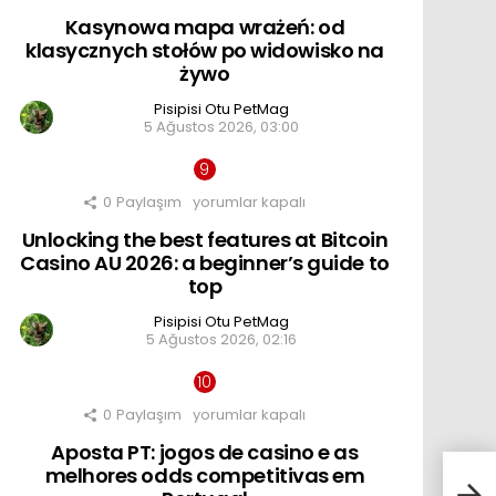
mapa
Kasynowa mapa wrażeń: od
wrażeń:
od
klasycznych stołów po widowisko na
klasycznych
żywo
stołów
po
Pisipisi Otu PetMag
widowisko
5 Ağustos 2026, 03:00
na
żywo
için
0
Paylaşım
Unlocking
yorumlar kapalı
the
Unlocking the best features at Bitcoin
best
features
Casino AU 2026: a beginner’s guide to
at
top
Bitcoin
Casino
Pisipisi Otu PetMag
AU
5 Ağustos 2026, 02:16
2026:
a
beginner’s
guide
0
Paylaşım
to
Aposta
yorumlar kapalı
top
PT:
Aposta PT: jogos de casino e as
için
jogos
de
melhores odds competitivas em
Kelt
casino