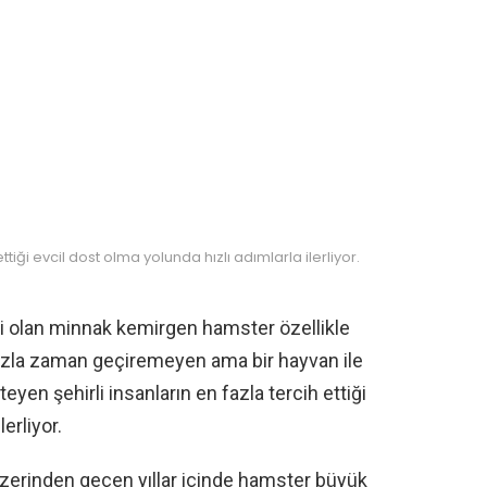
ttiği evcil dost olma yolunda hızlı adımlarla ilerliyor.
ri olan minnak kemirgen hamster özellikle
azla zaman geçiremeyen ama bir hayvan ile
en şehirli insanların en fazla tercih ettiği
erliyor.
üzerinden geçen yıllar içinde hamster büyük