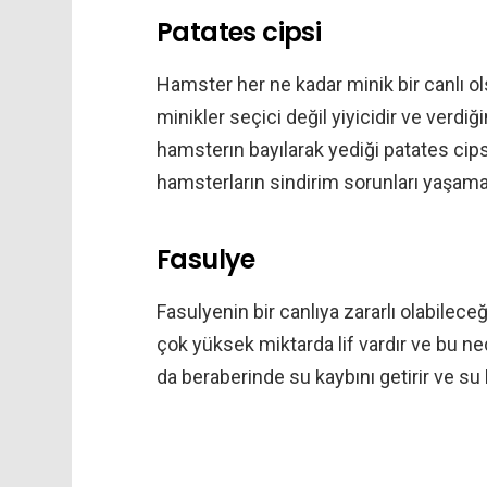
Patates cipsi
Hamster her ne kadar minik bir canlı olsa
minikler seçici değil yiyicidir ve verdiği
hamsterın bayılarak yediği patates cipsi
hamsterların sindirim sorunları yaşama
Fasulye
Fasulyenin bir canlıya zararlı olabilece
çok yüksek miktarda lif vardır ve bu ne
da beraberinde su kaybını getirir ve su 