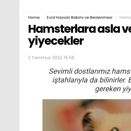
You are here:
Home
Evcil Hayvan Bakımı ve Beslenmesi
Hamster
Hamsterlara asla 
yiyecekler
2 Temmuz 2022, 15:56
Sevimli dostlarımız hamste
iştahlarıyla da bilinirle
gereken yiy