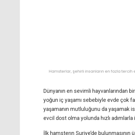
Hamsterlar, şehirli insanların en fazla tercih e
Dünyanın en sevimli hayvanlarından bi
yoğun iç yaşamı sebebiyle evde çok f
yaşamanın mutluluğunu da yaşamak istey
evcil dost olma yolunda hızlı adımlarla il
İlk hamsterın Suriye’de bulunmasının 