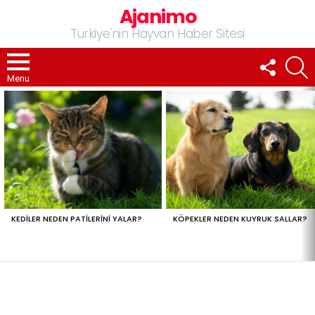
Ajanimo
Türkiye'nin Hayvan Haber Sitesi
FOLLOW
A
US
Menu
EN
SON
HABERLER
KÖPEKLER NEDEN KUYRUK SALLAR?
KEDILER NEDEN PATILERINI YALAR?