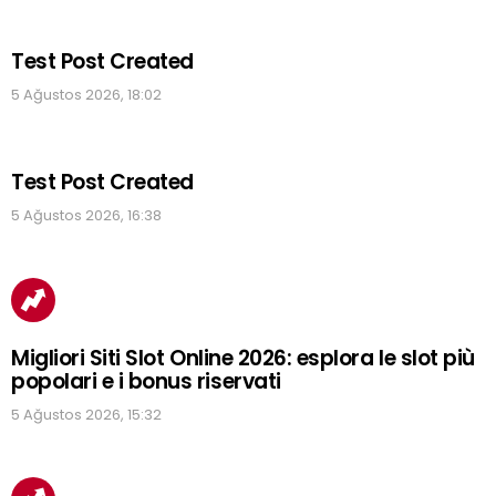
Test Post Created
5 Ağustos 2026, 18:02
Test Post Created
5 Ağustos 2026, 16:38
Migliori Siti Slot Online 2026: esplora le slot più
popolari e i bonus riservati
5 Ağustos 2026, 15:32