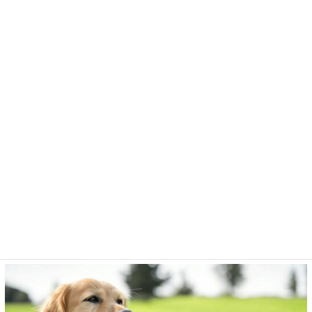
EN
SON