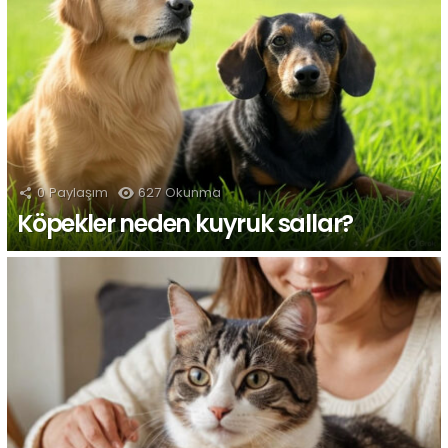
HABERLER
0
Paylaşım
627
Okunma
Köpekler neden kuyruk sallar?