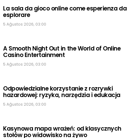
La sala da gioco online come esperienza da
esplorare
5 Ağustos 2026, 03:00
A Smooth Night Out in the World of Online
Casino Entertainment
5 Ağustos 2026, 03:00
Odpowiedzialne korzystanie z rozrywki
hazardowej: ryzyka, narzędzia i edukacja
5 Ağustos 2026, 03:00
Kasynowa mapa wrażeń: od klasycznych
stołów po widowisko na żywo