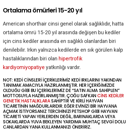
Ortalama ömürleri 15-20 yıl
American shorthair cinsi genel olarak sağlıklıdır, hatta
ortalama ömrü 15-20 yıl arasında değişen bu kediler
için cins kediler arasında en sağlıklı olanlardan biri
denilebilir. Irkın yalnızca kedilerde en sık görülen kalp
hastalıklarından biri olan
hipertrofik
kardiyomiyopatiye
yatkınlığı vardır.
NOT: KEDİ CİNSLERİ İÇERİKLERİMİZ KEDİ IRKLARINI YAKINDAN
TANIMAK AMACIYLA HAZIRLANMIŞTIR. HER İÇERİĞİMİZDE
OLDUĞU GİBİ BU İÇERİKLERİMİZ DE “SATIN ALMA SAHİPLEN”
MOTTOSUYLA HAZIRLANMIŞTIR. ÇOĞU SAFKAN
CİNS KEDİLER
GENETİK HASTALIKLARA
SAHİPTİR VE KİRLİ HAYVAN
TİCARETİNİN MAĞDURLARIDIR. EĞER EVİNİZİ BİR HAYVANA
AÇMAK İSTİYORSANIZ TERCİHİNİZİ PETSHOP GİBİ HAYVAN
TİCARETİ YAPAN YERLERDEN DEĞİL, BARINAKLARDA VEYA
SOKAKLARDA YUVA BEKLEYEN YARDIMA MUHTAÇ SEVGİ DOLU
CANLARDAN YANA KULLANMANIZI ÖNERİRİZ.