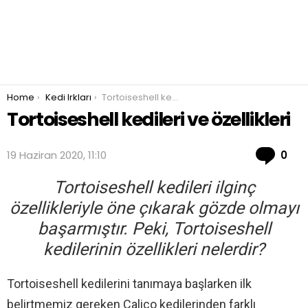
You are here:
Home
Kedi Irkları
Tortoiseshell kedileri ve özellikleri
Tortoiseshell kedileri ve özellikleri
Co
19 Haziran 2020, 11:10
0
Tortoiseshell kedileri ilginç
özellikleriyle öne çıkarak gözde olmayı
başarmıştır. Peki, Tortoiseshell
kedilerinin özellikleri nelerdir?
Tortoiseshell kedilerini tanımaya başlarken ilk
belirtmemiz gereken Calico kedilerinden farklı