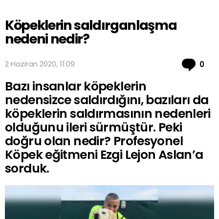
Köpeklerin saldırganlaşma
nedeni nedir?
Co
2 Haziran 2020, 11:09
0
Bazı insanlar köpeklerin
nedensizce saldırdığını, bazıları da
köpeklerin saldırmasının nedenleri
olduğunu ileri sürmüştür. Peki
doğru olan nedir? Profesyonel
Köpek eğitmeni Ezgi Lejon Aslan’a
sorduk.