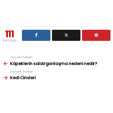
111
PAYLAŞIM
Önceki haber
See
more
Köpeklerin saldırganlaşma nedeni nedir?
Sonraki haber
Kedi Cinsleri