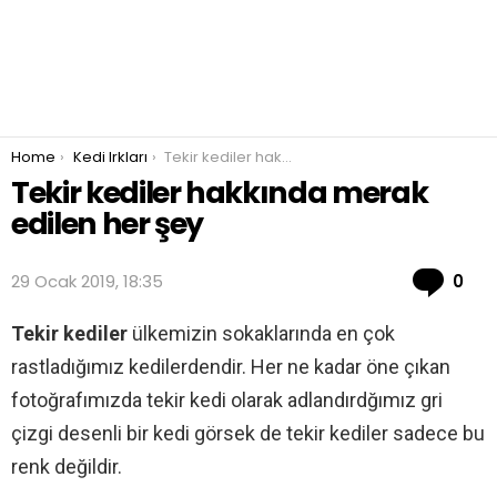
You are here:
Home
Kedi Irkları
Tekir kediler hakkında merak edilen her şey
Tekir kediler hakkında merak
edilen her şey
Co
29 Ocak 2019, 18:35
0
Tekir kediler
ülkemizin sokaklarında en çok
rastladığımız kedilerdendir. Her ne kadar öne çıkan
fotoğrafımızda tekir kedi olarak adlandırdğımız gri
çizgi desenli bir kedi görsek de tekir kediler sadece bu
renk değildir.