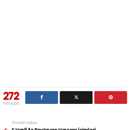
272
PAYLAŞIM
Önceki haber
See
more
S Harfi ile Başlayan Hayvan İsimleri