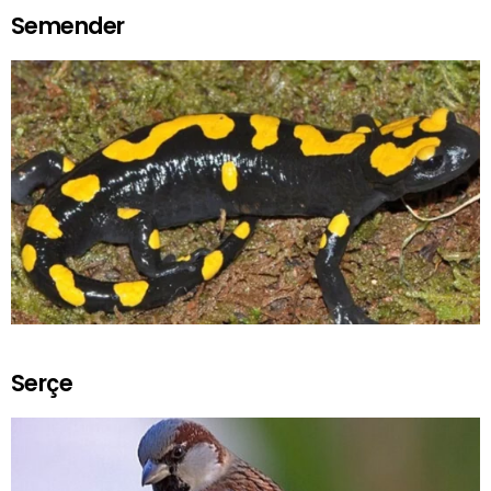
Semender
Serçe