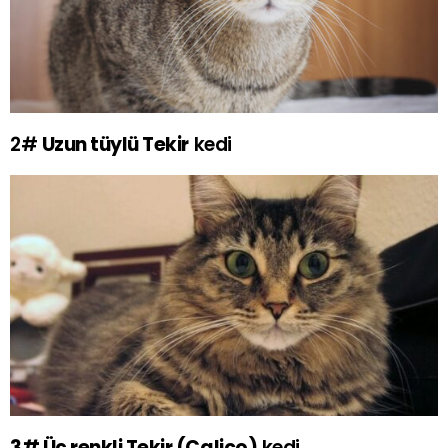
2#
Uzun tüylü Tekir
kedi
3# Üç renkli Tekir (Calico)
kedi