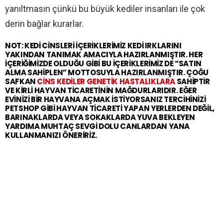
yanıltmasın çünkü bu büyük kediler insanları ile çok
derin bağlar kurarlar.
NOT: KEDİ CİNSLERİ İÇERİKLERİMİZ KEDİ IRKLARINI
YAKINDAN TANIMAK AMACIYLA HAZIRLANMIŞTIR. HER
İÇERİĞİMİZDE OLDUĞU GİBİ BU İÇERİKLERİMİZ DE “SATIN
ALMA SAHİPLEN” MOTTOSUYLA HAZIRLANMIŞTIR. ÇOĞU
SAFKAN
CİNS KEDİLER GENETİK HASTALIKLARA
SAHİPTİR
VE KİRLİ HAYVAN TİCARETİNİN MAĞDURLARIDIR. EĞER
EVİNİZİ BİR HAYVANA AÇMAK İSTİYORSANIZ TERCİHİNİZİ
PETSHOP GİBİ HAYVAN TİCARETİ YAPAN YERLERDEN DEĞİL,
BARINAKLARDA VEYA SOKAKLARDA YUVA BEKLEYEN
YARDIMA MUHTAÇ SEVGİ DOLU CANLARDAN YANA
KULLANMANIZI ÖNERİRİZ.