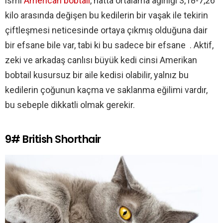
ismi
American bobtail
, hatta ortalama ağırlığı 3,18-7,26
kilo arasında değişen bu kedilerin bir vaşak ile tekirin
çiftleşmesi neticesinde ortaya çıkmış olduğuna dair
bir efsane bile var, tabi ki bu sadece bir efsane . Aktif,
zeki ve arkadaş canlısı büyük kedi cinsi Amerikan
bobtail kusursuz bir aile kedisi olabilir, yalnız bu
kedilerin çoğunun kaçma ve saklanma eğilimi vardır,
bu sebeple dikkatli olmak gerekir.
9# British Shorthair