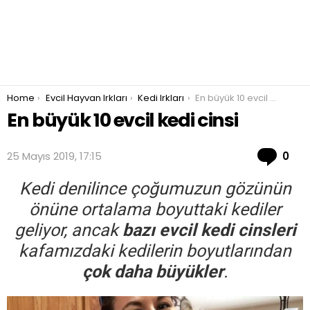
You are here:
Home
Evcil Hayvan Irkları
Kedi Irkları
En büyük 10 evcil kedi cinsi
En büyük 10 evcil kedi cinsi
Co
25 Mayıs 2019, 17:15
0
Kedi denilince çoğumuzun gözünün
önüne ortalama boyuttaki kediler
geliyor, ancak
bazı evcil kedi cinsleri
kafamızdaki kedilerin boyutlarından
çok daha büyükler
.