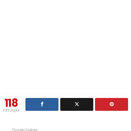
118
PAYLAŞIM
Önceki haber
See