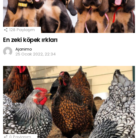
128
Paylaşım
En zeki köpek ırkları
Ajanimo
25 Ocak 2022, 22:34
0
Paylaşım