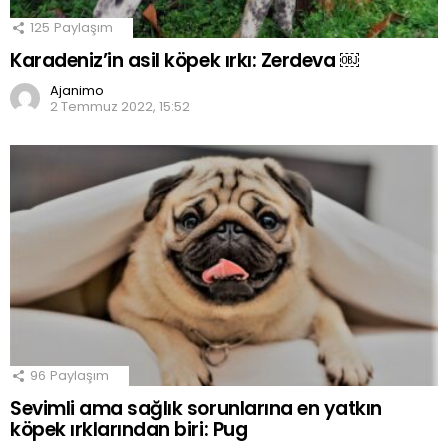
125
Paylaşım
Karadeniz’in asil köpek ırkı: Zerdeva ￼
Ajanimo
2 Temmuz 2022, 15:52
96
Paylaşım
Sevimli ama sağlık sorunlarına en yatkın
köpek ırklarından biri: Pug