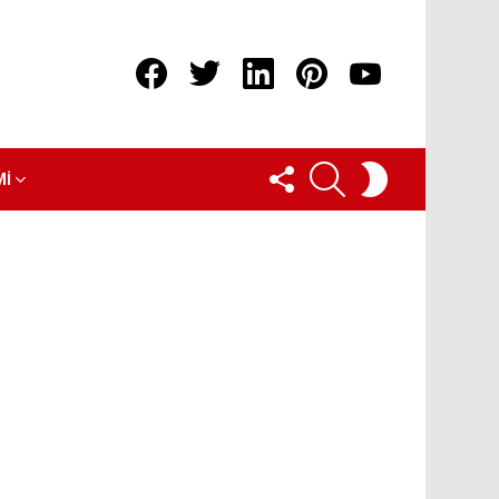
Facebook
Twitter
linkedin
pinterest
youtube
FOLLOW
ARAMA
SWITCH
MI
US
SKIN