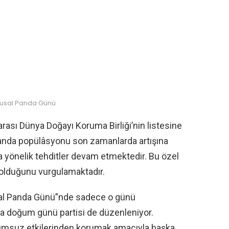
lusal Panda Günü
rası Dünya Doğayı Koruma Birliği’nin listesine
. Panda popülâsyonu son zamanlarda artışına
a yönelik tehditler devam etmektedir. Bu özel
a olduğunu vurgulamaktadır.
usal Panda Günü”nde sadece o günü
ra doğum günü partisi de düzenleniyor.
n olumsuz etkilerinden korumak amacıyla başka