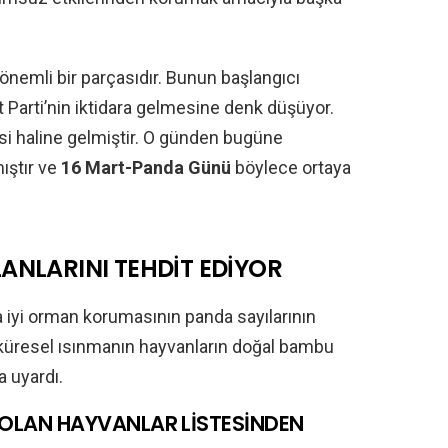
önemli bir parçasıdır. Bunun başlangıcı
arti’nin iktidara gelmesine denk düşüyor.
esi haline gelmiştir. O günden bugüne
mıştır ve
16 Mart-Panda
Günü
böylece ortaya
ANLARINI TEHDİT EDİYOR
a iyi orman korumasının panda sayılarının
küresel ısınmanın hayvanların doğal bambu
a uyardı.
OLAN HAYVANLAR LİSTESİNDEN