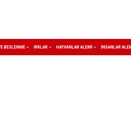
VE BESLENME
IRKLAR
HAYVANLAR ALEMI
İNSANLAR ALE