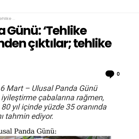
 tehlike geçmedi
a Günü: ‘Tehlike
inden çıktılar; tehlike
Comme
0
ı 16 Mart – Ulusal Panda Günü
ı iyileştirme çabalarına rağmen,
0 yıl içinde yüzde 35 oranında
ı tahmin ediyor.