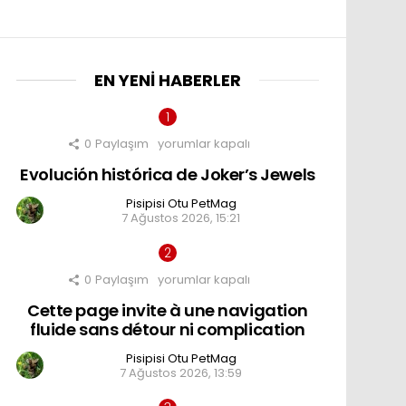
EN YENI HABERLER
0
Paylaşım
Evolución
yorumlar kapalı
histórica
Evolución histórica de Joker’s Jewels
de
Joker’s
Jewels
Pisipisi Otu PetMag
nts
için
7 Ağustos 2026, 15:21
0
Paylaşım
Cette
yorumlar kapalı
page
Cette page invite à une navigation
invite
à
fluide sans détour ni complication
une
navigation
Pisipisi Otu PetMag
fluide
7 Ağustos 2026, 13:59
sans
détour