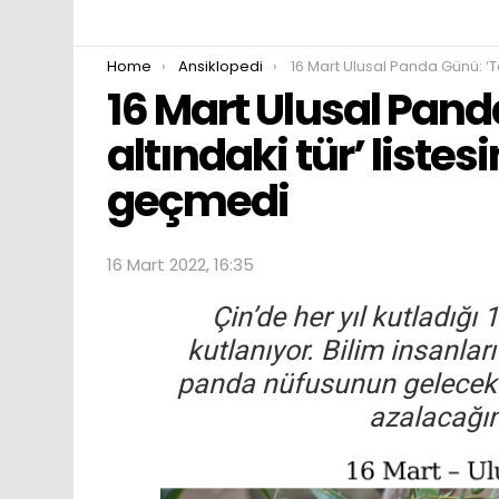
You are here:
Home
Ansiklopedi
16 Mart Ulusal Panda Günü: ‘Tehlike altındaki tür’ listesinden çıktılar;
16 Mart Ulusal Pand
altındaki tür’ listes
geçmedi
16 Mart 2022, 16:35
Çin’de her yıl kutladığ
kutlanıyor. Bilim insanlar
panda nüfusunun gelecek 8
azalacağın