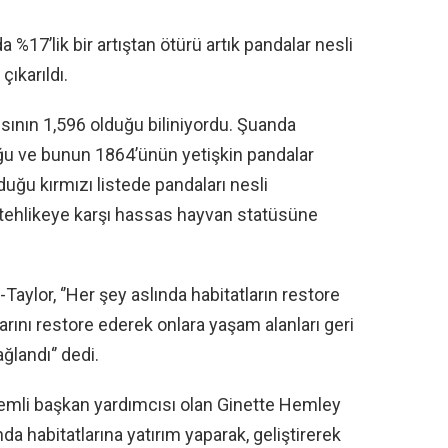
%17’lik bir artıştan ötürü artık pandalar nesli
ıkarıldı.
ısının 1,596 olduğu biliniyordu. Şuanda
ğu ve bunun 1864’ünün yetişkin pandalar
duğu kırmızı listede pandaları nesli
ehlikeye karşı hassas hayvan statüsüne
Taylor, ‘’Her şey aslında habitatların restore
arını restore ederek onlara yaşam alanları geri
ğlandı‘’ dedi.
mli başkan yardımcısı olan Ginette Hemley
panda habitatlarına yatırım yaparak, geliştirerek