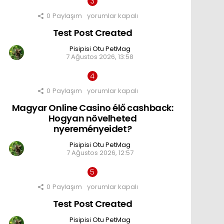
ni
complication
0
Paylaşım
Test
yorumlar kapalı
için
Post
Test Post Created
Created
için
Pisipisi Otu PetMag
7 Ağustos 2026, 13:58
0
Paylaşım
Magyar
yorumlar kapalı
Online
Magyar Online Casino élő cashback:
Casino
élő
Hogyan növelheted
cashback:
nyereményeidet?
Hogyan
növelheted
Pisipisi Otu PetMag
nyereményeidet?
7 Ağustos 2026, 12:57
için
0
Paylaşım
Test
yorumlar kapalı
Post
Test Post Created
Created
için
Pisipisi Otu PetMag