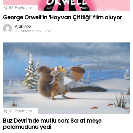
88
Paylaşım
George Orwell’in ‘Hayvan Çiftliği’ film oluyor
Ajanimo
23 Nisan 2022, 11:52
99
Paylaşım
Buz Devri’nde mutlu son: Scrat meşe
palamudunu yedi