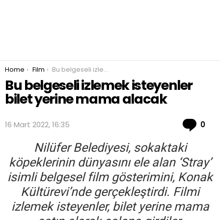
You are here:
Home
Film
Bu belgeseli izlemek isteyenler bilet yerine mama alacak
Bu belgeseli izlemek isteyenler
bilet yerine mama alacak
Co
16 Mart 2022, 16:35
0
Nilüfer Belediyesi, sokaktaki
köpeklerinin dünyasını ele alan ‘Stray’
isimli belgesel film gösterimini, Konak
Kültürevi’nde gerçekleştirdi. Filmi
izlemek isteyenler, bilet yerine mama