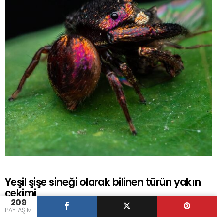
Yeşil şişe sineği olarak bilinen türün yakın
çekimi
209
PAYLAŞIM