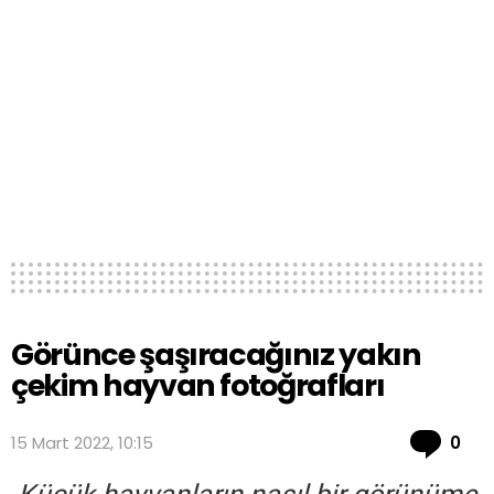
Görünce şaşıracağınız yakın
çekim hayvan fotoğrafları
Co
15 Mart 2022, 10:15
0