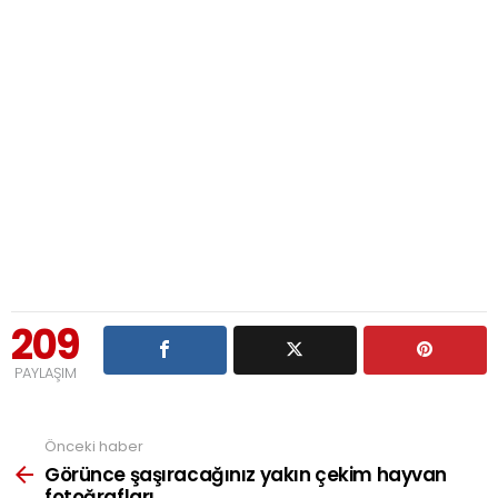
209
PAYLAŞIM
Önceki haber
See
more
Görünce şaşıracağınız yakın çekim hayvan
fotoğrafları