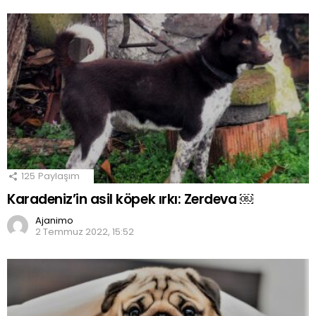
125
Paylaşım
Karadeniz’in asil köpek ırkı: Zerdeva ￼
Ajanimo
2 Temmuz 2022, 15:52