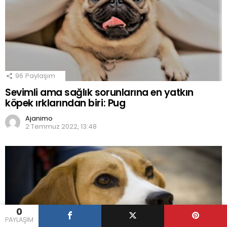
96
Paylaşım
Sevimli ama sağlık sorunlarına en yatkın
köpek ırklarından biri: Pug
Ajanimo
2 Temmuz 2022, 13:48
0
PAYLAŞIM