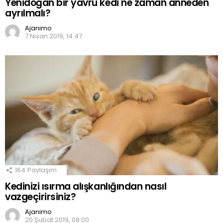
Yenidoğan bir yavru kedi ne zaman anneden
ayrılmalı?
Ajanimo
7 Nisan 2019, 14:47
164
Paylaşım
Kedinizi ısırma alışkanlığından nasıl
vazgeçirirsiniz?
Ajanimo
20 Şubat 2019, 08:00