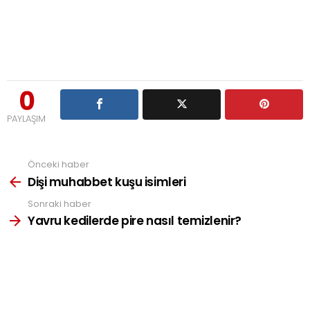
0
PAYLAŞIM
Önceki haber
See
more
Dişi muhabbet kuşu isimleri
Sonraki haber
Yavru kedilerde pire nasıl temizlenir?