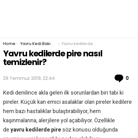
You are here:
Home
Yavru Kedi Bakımı ve Beslenmesi
Yavru kedilerde pire nasıl temizlenir?
Yavru kedilerde pire nasıl
temizlenir?
Co
29 Temmuz 2019, 22:44
0
Kedi denilince akla gelen ilk sorunlardan biri tabi ki
pireler. Küçük kan emici asalaklar olan pireler kedilere
hem bazı hastalıklar bulaştırabiliyor, hem
kaşınmalarına, alerjilere yol açabiliyor. Özellikle
de
yavru kedilerde pire
söz konusu olduğunda