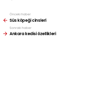
Önceki haber
See
more
Süs köpeği cinsleri
Sonraki haber
Ankara kedisi özellikleri