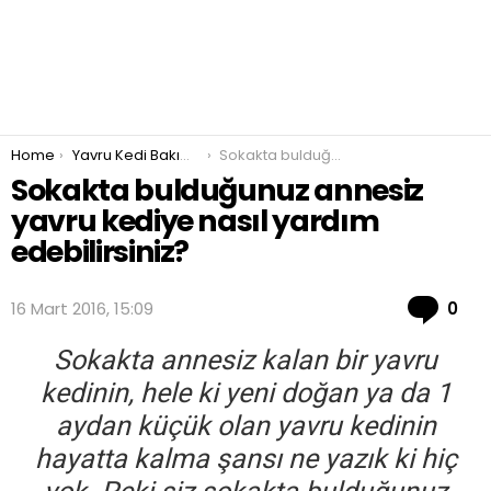
You are here:
Home
Yavru Kedi Bakımı ve Beslenmesi
Sokakta bulduğunuz annesiz yavru kediye nasıl yardım edebilirsiniz?
Sokakta bulduğunuz annesiz
yavru kediye nasıl yardım
edebilirsiniz?
Co
16 Mart 2016, 15:09
0
Sokakta annesiz
kalan bir yavru
kedinin, hele ki yeni doğan ya da 1
aydan küçük olan yavru kedinin
hayatta kalma şansı ne yazık ki hiç