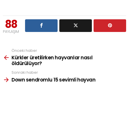
88
PAYLAŞIM
Önceki haber
See
more
Kürkler üretilirken hayvanlar nasıl
öldürülüyor?
Sonraki haber
Down sendromlu 15 sevimli hayvan