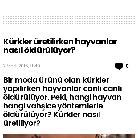
Kürkler üretilirken hayvanlar
nasıl öldürülüyor?
Co
2 Mart 2016, 11:49
0
Bir moda ürünü olan kürkler
yapılırken hayvanlar canlı canlı
öldürülüyor. Peki, hangi hayvan
hangi vahşice yöntemlerle
öldürülüyor? Kürkler nasıl
üretiliyor?