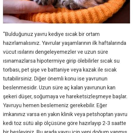
“Bulduğunuz yavru kediye sıcak bir ortam
hazırlamalısınız. Yavrular yaşamlarının ilk haftalarında
vücut ısılarını dengeleyemezler ve uzun süre
ısınamazlarsa hipotermiye girip ölebilirler sıcak su
torbası, pet şişe ve battaniye veya kazak ile sıcak
tutabilirsiniz. Diğer önemli konu ise yavrunun
beslenmesidir. Uzun süre aç kalan yavrunun kan
şekeri düşer, soğumaya ve hareketsizleşmeye başlar.
Yavruyu hemen beslemeniz gerekebilir. Eğer
imkanınız varsa en yakın klinik veya petshoptan yavru
kedi toz sütü alıp ölçüsüne göre hazırlayıp 2-3 saatte
bir besleyiniz. Bu arada yavru için yeni doğum yapmış