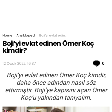
You are here:
Home
Ansiklopedi
Boji’yi evlat edinen Ömer Koç kimdir?
Boji’yi evlat edinen Ömer Koç
kimdir?
Co
12 Ocak 2022, 16:37
0
Boji’yi evlat edinen Ömer Koç kimdir,
daha önce adından nasıl söz
ettirmiştir. Boji’ye kapısını açan Ömer
Koç’u yakından tanıyalım.