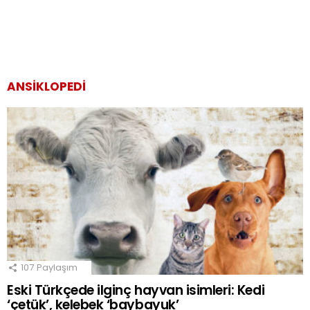
ANSIKLOPEDI
107
Paylaşım
Eski Türkçede ilginç hayvan isimleri: Kedi
‘çetük’, kelebek ‘baybayuk’