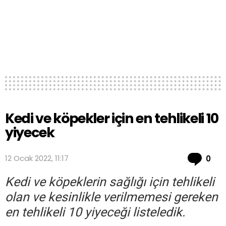
Kedi ve köpekler için en tehlikeli 10
yiyecek
Co
12 Ocak 2022, 11:17
0
Kedi ve köpeklerin sağlığı için tehlikeli
olan ve kesinlikle verilmemesi gereken
en tehlikeli 10 yiyeceği listeledik.