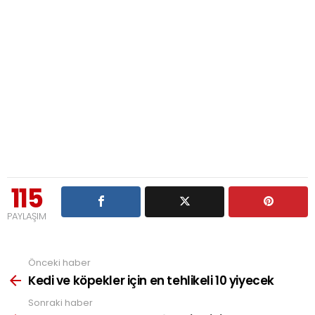
115
PAYLAŞIM
Önceki haber
See
more
Kedi ve köpekler için en tehlikeli 10 yiyecek
Sonraki haber