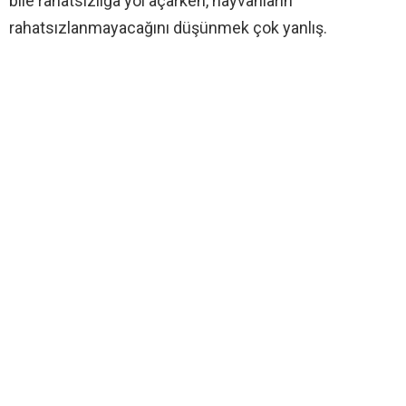
bile rahatsızlığa yol açarken, hayvanların
rahatsızlanmayacağını düşünmek çok yanlış.