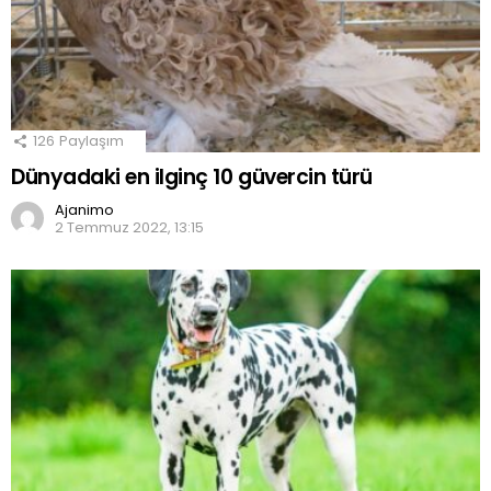
126
Paylaşım
Dünyadaki en ilginç 10 güvercin türü
Ajanimo
2 Temmuz 2022, 13:15