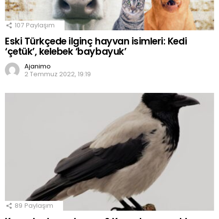
107
Paylaşım
Eski Türkçede ilginç hayvan isimleri: Kedi
‘çetük’, kelebek ‘baybayuk’
Ajanimo
2 Temmuz 2022, 19:19
89
Paylaşım