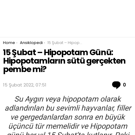
You are here:
Home
Ansiklopedi
15 Şubat – Hipopotam Günü: Hipopotamların sütü gerçekten pembe mi?
15 Şubat – Hipopotam Günü:
Hipopotamların sütü gerçekten
pembe mi?
Co
15 Şubat 2022, 07:51
0
Su Aygırı veya hipopotam olarak
adlandırılan bu sevimli hayvanlar, filler
ve gergedanlardan sonra en büyük
üçüncü tür memelidir ve Hipopotam