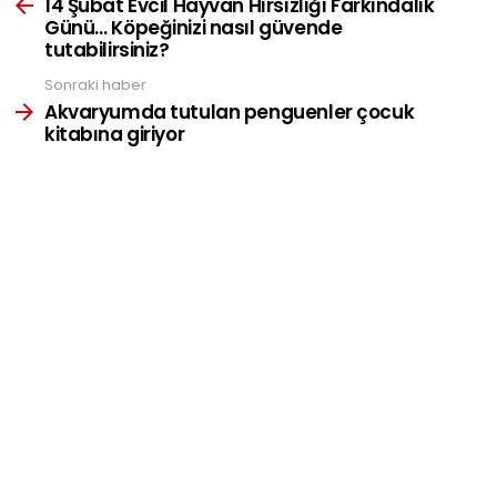
more
14 Şubat Evcil Hayvan Hırsızlığı Farkındalık
Günü… Köpeğinizi nasıl güvende
tutabilirsiniz?
Sonraki haber
Akvaryumda tutulan penguenler çocuk
kitabına giriyor