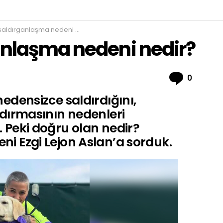
ldırganlaşma nedeni nedir?
anlaşma nedeni nedir?
Comme
0
nedensizce saldırdığını,
ldırmasının nedenleri
. Peki doğru olan nedir?
ni Ezgi Lejon Aslan’a sorduk.