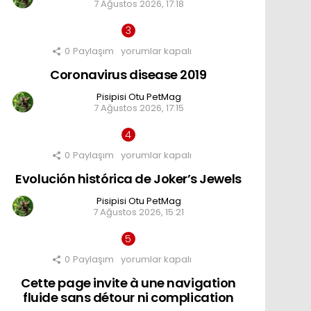
7 Ağustos 2026, 17:18
and
account
protection
için
0
Paylaşım
Coronavirus
yorumlar kapalı
disease
Coronavirus disease 2019
2019
için
Pisipisi Otu PetMag
7 Ağustos 2026, 17:15
0
Paylaşım
Evolución
yorumlar kapalı
histórica
Evolución histórica de Joker’s Jewels
de
Joker’s
Jewels
Pisipisi Otu PetMag
için
7 Ağustos 2026, 15:21
0
Paylaşım
Cette
yorumlar kapalı
page
Cette page invite à une navigation
invite
à
fluide sans détour ni complication
une