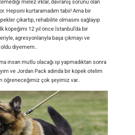
temediği melez ırklar, davranış sorunu olan
or. Hepsini kurtaramadım tabii! Ama bir
ekler çıkartıp, rehabilite olmasını sağlayıp
k köpeğimi 12 yıl önce İstanbul’da bir
eriyle, agresyonlarıyla başa çıkmayı ve
y oldu diyemem..
a insan mutlu olacağı işi yapmadıktan sonra
iyim ve Jordan Pack adında bir köpek otelim
an öğreneceğimiz çok şeyimiz var..