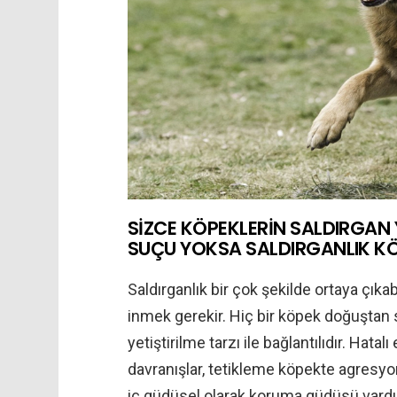
SİZCE KÖPEKLERİN SALDIRGAN 
SUÇU YOKSA SALDIRGANLIK KÖ
Saldırganlık bir çok şekilde ortaya çıka
inmek gerekir. Hiç bir köpek doğuştan s
yetiştirilme tarzı ile bağlantılıdır. Hatal
davranışlar, tetikleme köpekte agresyo
iç güdüsel olarak koruma güdüsü vardır