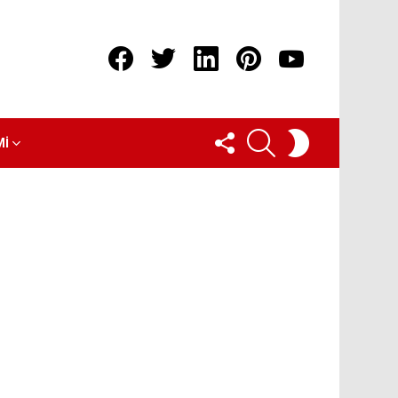
Facebook
Twitter
linkedin
pinterest
youtube
FOLLOW
ARAMA
SWITCH
MI
US
SKIN