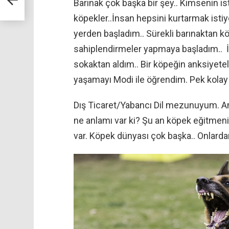
Barınak çok başka bir şey.. Kimsenin is
köpekler..İnsan hepsini kurtarmak istiy
yerden başladım.. Sürekli barınaktan köp
sahiplendirmeler yapmaya başladım.. İl
sokaktan aldım.. Bir köpeğin anksiyetel
yaşamayı Modi ile öğrendim. Pek kola
Dış Ticaret/Yabancı Dil mezunuyum. Am
ne anlamı var ki? Şu an köpek eğitmen
var. Köpek dünyası çok başka.. Onlard