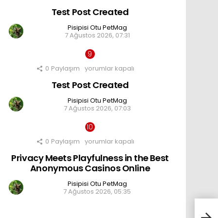
Post
Test Post Created
Created
için
Pisipisi Otu PetMag
7 Ağustos 2026, 07:31
0
Paylaşım
Test
yorumlar kapalı
Post
Test Post Created
Created
için
Pisipisi Otu PetMag
7 Ağustos 2026, 07:03
0
Paylaşım
Privacy
yorumlar kapalı
Meets
Privacy Meets Playfulness in the Best
Playfulness
in
Anonymous Casinos Online
the
Best
Pisipisi Otu PetMag
Anonymous
7 Ağustos 2026, 05:35
Casinos
Online
için
Torto