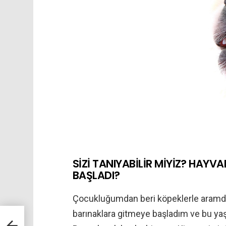
SİZİ TANIYABİLİR MİYİZ? HAYV
BAŞLADI?
Çocukluğumdan beri köpeklerle aramda
barınaklara gitmeye başladım ve bu ya
er