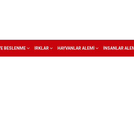
VE BESLENME
IRKLAR
HAYVANLAR ALEMI
İNSANLAR ALE