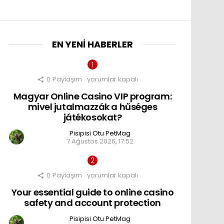
EN YENI HABERLER
nts
0
Paylaşım
Magyar
yorumlar kapalı
Online
Magyar Online Casino VIP program:
Casino
VIP
mivel jutalmazzák a hűséges
program:
játékosokat?
mivel
jutalmazzák
Pisipisi Otu PetMag
a
7 Ağustos 2026, 17:52
hűséges
játékosokat?
için
0
Paylaşım
Your
yorumlar kapalı
essential
Your essential guide to online casino
guide
to
safety and account protection
online
casino
Pisipisi Otu PetMag
safety