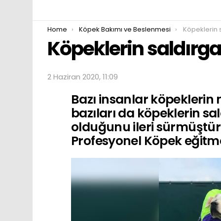
You are here:
Home
Köpek Bakımı ve Beslenmesi
Köpeklerin sa
Köpeklerin saldırg
2 Haziran 2020, 11:09
Bazı insanlar köpeklerin 
bazıları da köpeklerin sa
olduğunu ileri sürmüştür
Profesyonel Köpek eğitme