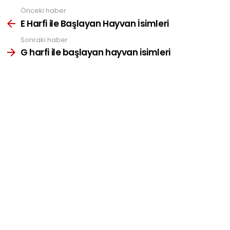
Önceki haber
See
more
E Harfi ile Başlayan Hayvan İsimleri
Sonraki haber
G harfi ile başlayan hayvan isimleri