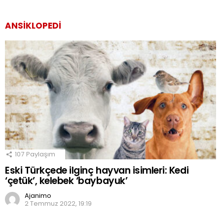
ANSIKLOPEDI
107
Paylaşım
Eski Türkçede ilginç hayvan isimleri: Kedi
‘çetük’, kelebek ‘baybayuk’
Ajanimo
2 Temmuz 2022, 19:19