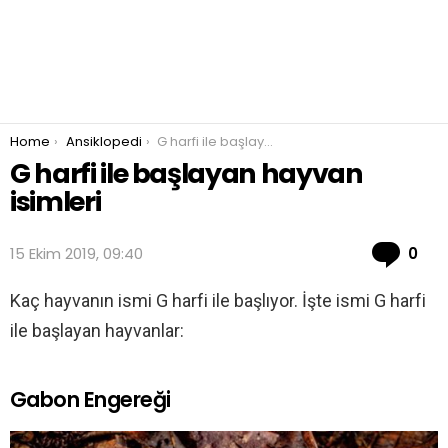
You are here:
Home
Ansiklopedi
G harfi ile başlayan hayvan isimleri
G harfi ile başlayan hayvan
isimleri
Co
15 Ekim 2019, 09:40
0
Kaç hayvanın ismi G harfi ile başlıyor. İşte ismi G harfi
ile başlayan hayvanlar:
Gabon Engereği