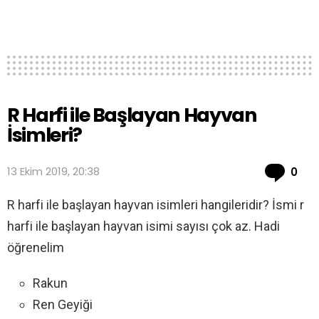
R Harfi ile Başlayan Hayvan
İsimleri?
Co
13 Ekim 2019, 20:38
0
R harfi ile başlayan hayvan isimleri hangileridir? İsmi r
harfi ile başlayan hayvan isimi sayısı çok az. Hadi
öğrenelim
Rakun
Ren Geyiği