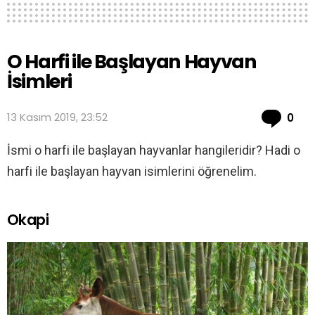
O Harfi ile Başlayan Hayvan
İsimleri
Co
13 Kasım 2019, 23:52
0
İsmi o harfi ile başlayan hayvanlar hangileridir? Hadi o
harfi ile başlayan hayvan isimlerini öğrenelim.
Okapi