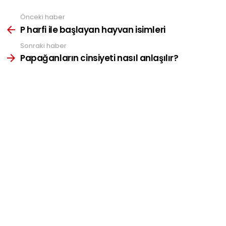
Önceki haber
See
more
P harfi ile başlayan hayvan isimleri
Sonraki haber
Papağanların cinsiyeti nasıl anlaşılır?