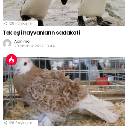
128
Paylaşım
Tek eşli hayvanların sadakati
Ajanimo
2 Temmuz 2022, 13:44
126
Paylaşım