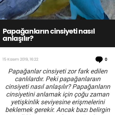
Papağanların cinsiyeti nasıl
anlaşılır?
Co
15 Kasım 2019, 16:22
0
Papağanlar cinsiyeti zor fark edilen
canlılardır. Peki papağanlaraın
cinsiyeti nasıl anlaşılır? Papağanların
cinsiyetini anlamak için çoğu zaman
yetişkinlik seviyesine erişmelerini
beklemek gerekir. Ancak bazı belirgin