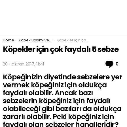
You are here:
Home
Köpek Bakımı ve Beslenmesi
Köpekler için çok faydalı 5 sebze
Köpekler için çok faydalı 5 sebze
Co
20 Haziran 2017, 11:41
0
Köpeğinizin diyetinde sebzelere yer
vermek köpeğiniz için oldukça
faydalı olabilir. Ancak bazı
sebzelerin köpeğiniz için faydalı
olabileceği gibi bazıları da oldukça
zararlı olabilir. Peki köpeğiniz için
faydalı olan sebzeler hangileridir?