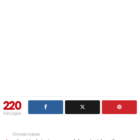
220
PAYLAŞIM
Önceki haber
See