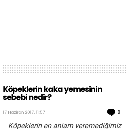
Köpeklerin kaka yemesinin
sebebi nedir?
Co
17 Haziran 2017, 11:57
0
Köpeklerin en anlam veremediğimiz