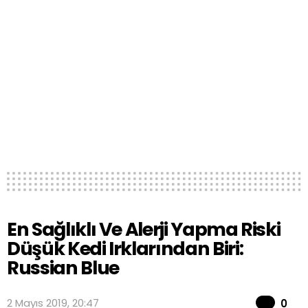
En Sağlıklı Ve Alerji Yapma Riski
Düşük Kedi Irklarından Biri:
Russian Blue
Co
2 Mayıs 2019, 20:47
0