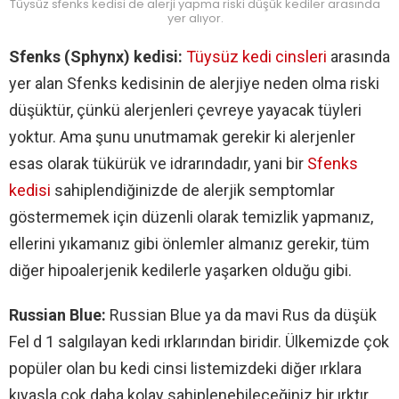
Tüysüz sfenks kedisi de alerji yapma riski düşük kediler arasında
yer alıyor.
Sfenks (Sphynx) kedisi:
Tüysüz kedi cinsleri
arasında
yer alan Sfenks kedisinin de alerjiye neden olma riski
düşüktür, çünkü alerjenleri çevreye yayacak tüyleri
yoktur. Ama şunu unutmamak gerekir ki alerjenler
esas olarak tükürük ve idrarındadır, yani bir
Sfenks
kedisi
sahiplendiğinizde de alerjik semptomlar
göstermemek için düzenli olarak temizlik yapmanız,
ellerini yıkamanız gibi önlemler almanız gerekir, tüm
diğer hipoalerjenik kedilerle yaşarken olduğu gibi.
Russian Blue:
Russian Blue ya da mavi Rus da düşük
Fel d 1 salgılayan kedi ırklarından biridir. Ülkemizde çok
popüler olan bu kedi cinsi listemizdeki diğer ırklara
kıyasla çok daha kolay sahiplenebileceğiniz bir ırktır.