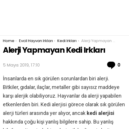
You are here:
Home
Evcil Hayvan Irkları
Kedi Irkları
Alerji Yapmayan Kedi Irkları
Alerji Yapmayan Kedi Irkları
Co
5 Mayıs 2019, 17:10
0
İnsanlarda en sık görülen sorunlardan biri alerji.
Bitkiler, gıdalar, ilaçlar, metaller gibi sayısız maddeye
karşı alerjik olabiliyoruz. Hayvanlar da alerji yapabilen
etkenlerden biri. Kedi alerjisi görece olarak sık görülen
alerji türleri arasında yer alıyor, ancak
kedi alerjisi
hakkında çoğu kişi yanlış bilgilere sahip. Bu yanlış