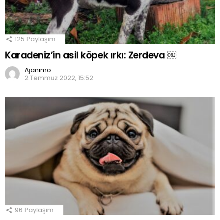
125
Paylaşım
Karadeniz’in asil köpek ırkı: Zerdeva ￼
Ajanimo
2 Temmuz 2022, 15:52
96
Paylaşım