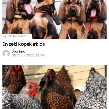
128
Paylaşım
En zeki köpek ırkları
Ajanimo
25 Ocak 2022, 22:34