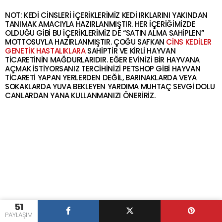
NOT: KEDİ CİNSLERİ İÇERİKLERİMİZ KEDİ IRKLARINI YAKINDAN
TANIMAK AMACIYLA HAZIRLANMIŞTIR. HER İÇERİĞİMİZDE
OLDUĞU GİBİ BU İÇERİKLERİMİZ DE “SATIN ALMA SAHİPLEN”
MOTTOSUYLA HAZIRLANMIŞTIR. ÇOĞU SAFKAN
CİNS KEDİLER
GENETİK HASTALIKLARA
SAHİPTİR VE KİRLİ HAYVAN
TİCARETİNİN MAĞDURLARIDIR. EĞER EVİNİZİ BİR HAYVANA
AÇMAK İSTİYORSANIZ TERCİHİNİZİ PETSHOP GİBİ HAYVAN
TİCARETİ YAPAN YERLERDEN DEĞİL, BARINAKLARDA VEYA
SOKAKLARDA YUVA BEKLEYEN YARDIMA MUHTAÇ SEVGİ DOLU
CANLARDAN YANA KULLANMANIZI ÖNERİRİZ.
51
PAYLAŞIM