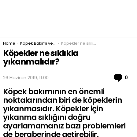
You are here:
Home
Köpek Bakımı ve Beslenmesi
Köpekler ne sıklıkla yıkanmalıdır?
Köpekler ne sıklıkla
yıkanmalıdır?
Co
26 Haziran 2019, 11:00
0
Köpek bakımının en önemli
noktalarından biri de köpeklerin
yıkanmasıdır. Köpekler için
yıkanma sıklığını doğru
ayarlamamanız bazı problemleri
de beraberinde getirebilir.