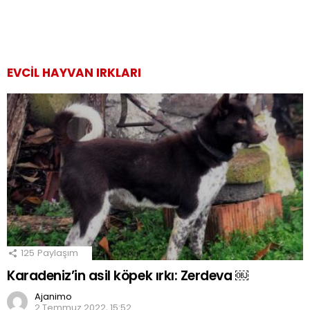
EVCIL HAYVAN IRKLARI
125
Paylaşım
Karadeniz’in asil köpek ırkı: Zerdeva ￼
Ajanimo
2 Temmuz 2022, 15:52