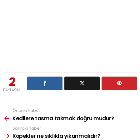
2
PAYLAŞIM
Önceki haber
See
more
Kedilere tasma takmak doğru mudur?
Sonraki haber
Köpekler ne sıklıkla yıkanmalıdır?