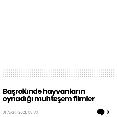
Başrolünde hayvanların
oynadığı muhteşem filmler
Co
31 Aralık 2021, 08:30
0