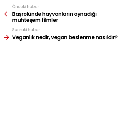
Önceki haber
See
more
Başrolünde hayvanların oynadığı
muhteşem filmler
Sonraki haber
Veganlık nedir, vegan beslenme nasıldır?