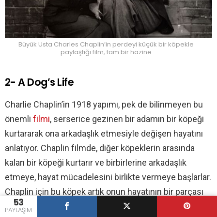
Büyük Usta Charles Chaplin’in perdeyi küçük bir köpekle
paylaştığı film, tam bir hazine
2- A Dog’s Life
Charlie Chaplin’in 1918 yapımı, pek de bilinmeyen bu
önemli
filmi
, serserice gezinen bir adamın bir köpeği
kurtararak ona arkadaşlık etmesiyle değişen hayatını
anlatıyor. Chaplin filmde, diğer köpeklerin arasında
kalan bir köpeği kurtarır ve birbirlerine arkadaşlık
etmeye, hayat mücadelesini birlikte vermeye başlarlar.
Chaplin için bu köpek artık onun hayatının bir parçası
53
haline gelmiştir. Onu kıyafetinin içine dahi sokan
PAYLAŞIM