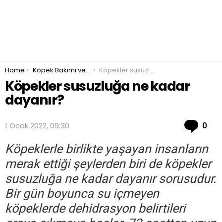
You are here:
Home
Köpek Bakımı ve Beslenmesi
Köpekler susuzluğa ne kadar dayanır?
Köpekler susuzluğa ne kadar
dayanır?
Co
1 Ocak 2022, 09:30
0
Köpeklerle birlikte yaşayan insanların
merak ettiği şeylerden biri de köpekler
susuzluğa ne kadar dayanır sorusudur.
Bir gün boyunca su içmeyen
köpeklerde dehidrasyon belirtileri