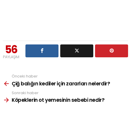
56
PAYLAŞIM
Önceki haber
See
more
Çiğ balığın kediler için zararları nelerdir?
Sonraki haber
Köpeklerin ot yemesinin sebebi nedir?