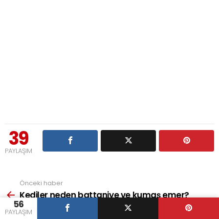
39
PAYLAŞIM
Önceki haber
See
more
Kediler neden battaniye ve kumaş emer?
56
Sonraki haber
PAYLAŞIM