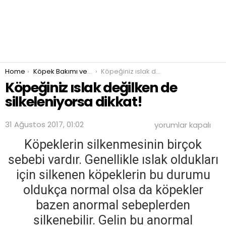
You are here:
Home
Köpek Bakımı ve Beslenmesi
Köpeğiniz ıslak değilken de silkeleniyorsa dikkat!
Köpeğiniz ıslak değilken de
silkeleniyorsa dikkat!
Köpeğiniz
31 Ağustos 2017, 01:02
yorumlar kapalı
ıslak
değilken
Köpeklerin silkenmesinin birçok
de
sebebi vardır. Genellikle ıslak oldukları
silkeleniyorsa
dikkat!
için silkenen köpeklerin bu durumu
için
oldukça normal olsa da köpekler
bazen anormal sebeplerden
silkenebilir. Gelin bu anormal