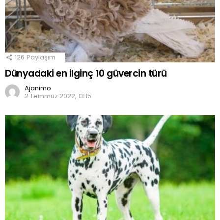
126
Paylaşım
Dünyadaki en ilginç 10 güvercin türü
Ajanimo
2 Temmuz 2022, 13:15