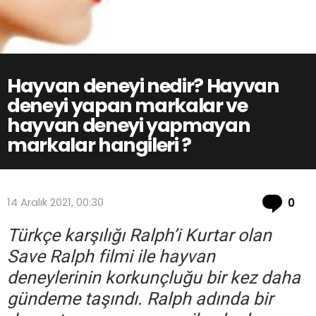
Hayvan deneyi nedir? Hayvan
deneyi yapan markalar ve
hayvan deneyi yapmayan
markalar hangileri ?
Co
14 Aralık 2021, 00:30
0
Türkçe karşılığı Ralph’i Kurtar olan
Save Ralph filmi ile hayvan
deneylerinin korkunçluğu bir kez daha
gündeme taşındı. Ralph adında bir