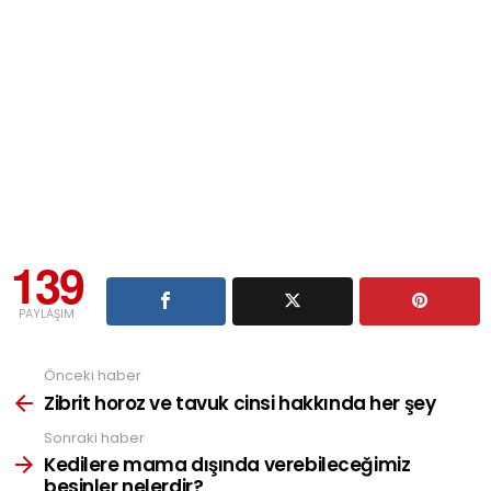
139
PAYLAŞIM
Önceki haber
See
more
Zibrit horoz ve tavuk cinsi hakkında her şey
Sonraki haber
Kedilere mama dışında verebileceğimiz
besinler nelerdir?