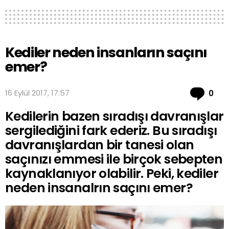
Kediler neden insanların saçını
emer?
Co
16 Eylül 2017, 17:57
0
Kedilerin bazen sıradışı davranışlar
sergilediğini fark ederiz. Bu sıradışı
davranışlardan bir tanesi olan
saçınızı emmesi ile birçok sebepten
kaynaklanıyor olabilir. Peki, kediler
neden insanalrın saçını emer?