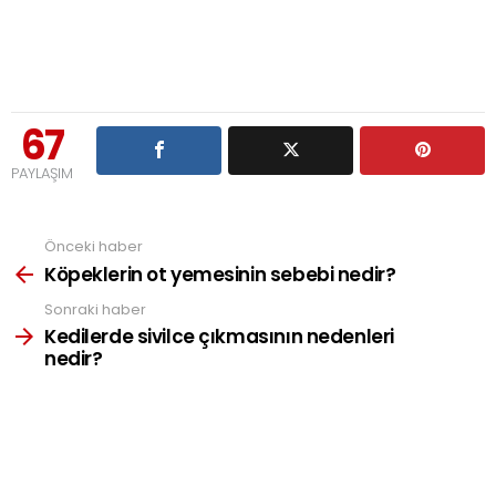
67
PAYLAŞIM
Önceki haber
See
more
Köpeklerin ot yemesinin sebebi nedir?
Sonraki haber
Kedilerde sivilce çıkmasının nedenleri
nedir?