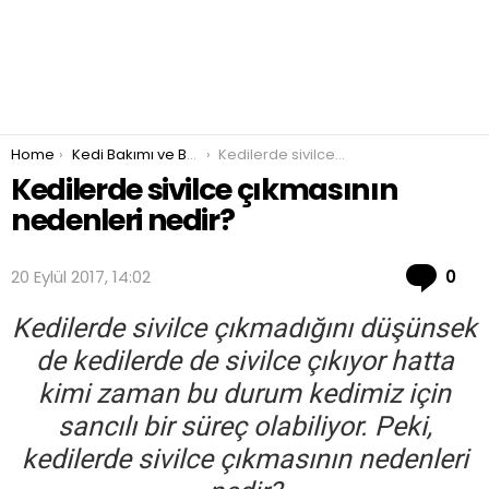
You are here:
Home
Kedi Bakımı ve Beslenmesi
Kedilerde sivilce çıkmasının nedenleri nedir?
Kedilerde sivilce çıkmasının
nedenleri nedir?
Co
20 Eylül 2017, 14:02
0
Kedilerde sivilce çıkmadığını düşünsek
de kedilerde de sivilce çıkıyor hatta
kimi zaman bu durum kedimiz için
sancılı bir süreç olabiliyor. Peki,
kedilerde sivilce çıkmasının nedenleri