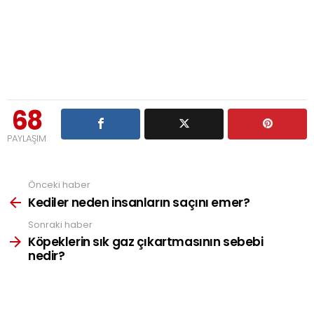
68
PAYLAŞIM
Önceki haber
See
more
Kediler neden insanların saçını emer?
Sonraki haber
Köpeklerin sık gaz çıkartmasının sebebi
nedir?