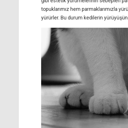
gibi estetik yürümelerinin sebepleri pa
topuklarımız hem parmaklarımızla yürürk
yürürler. Bu durum kedilerin yürüyüşünd