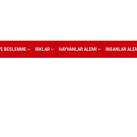
VE BESLENME
IRKLAR
HAYVANLAR ALEMI
İNSANLAR ALE