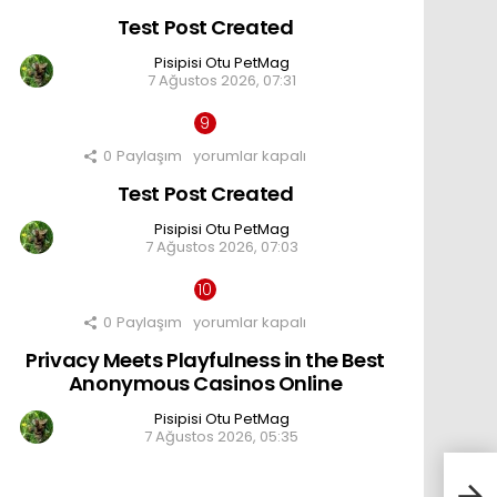
Post
Test Post Created
Created
için
Pisipisi Otu PetMag
7 Ağustos 2026, 07:31
0
Paylaşım
Test
yorumlar kapalı
Post
Test Post Created
Created
için
Pisipisi Otu PetMag
7 Ağustos 2026, 07:03
0
Paylaşım
Privacy
yorumlar kapalı
Meets
Privacy Meets Playfulness in the Best
Playfulness
in
Anonymous Casinos Online
the
Best
Pisipisi Otu PetMag
Anonymous
7 Ağustos 2026, 05:35
Casinos
Online
için
Kedi