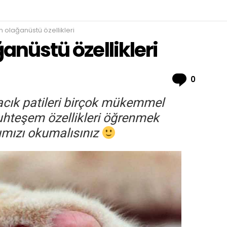
in olağanüstü özellikleri
ğanüstü özellikleri
Comme
0
acık patileri birçok mükemmel
muhteşem özellikleri öğrenmek
zımızı okumalısınız