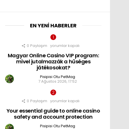
EN YENI HABERLER
nts
0
Paylaşım
Magyar
yorumlar kapalı
Online
Magyar Online Casino VIP program:
Casino
VIP
mivel jutalmazzák a hűséges
program:
játékosokat?
mivel
jutalmazzák
Pisipisi Otu PetMag
a
7 Ağustos 2026, 17:52
hűséges
játékosokat?
için
0
Paylaşım
Your
yorumlar kapalı
essential
Your essential guide to online casino
guide
to
safety and account protection
online
casino
Pisipisi Otu PetMag
safety