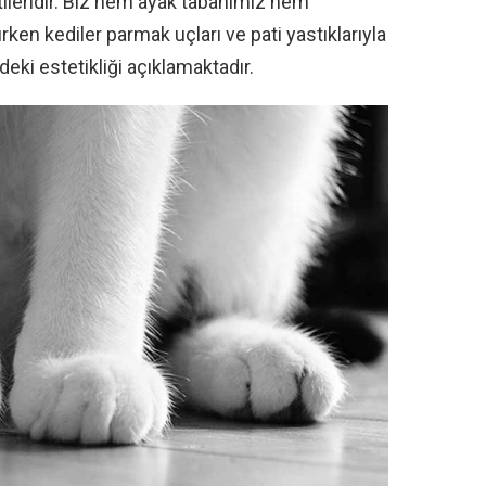
tileridir. Biz hem ayak tabanımız hem
en kediler parmak uçları ve pati yastıklarıyla
eki estetikliği açıklamaktadır.