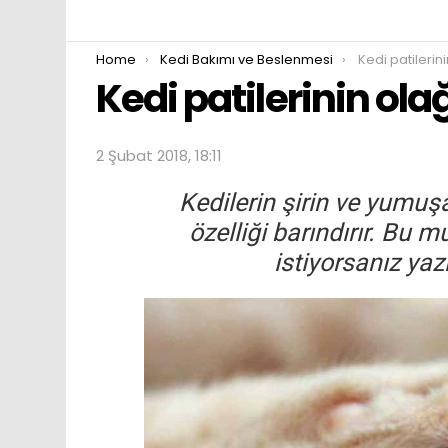
You are here:
Home
Kedi Bakımı ve Beslenmesi
Kedi patilerin
Kedi patilerinin ola
2 Şubat 2018, 18:11
Kedilerin şirin ve yumuş
özelliği barındırır. Bu 
istiyorsanız ya