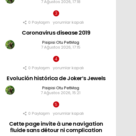
7 Ağustos 2026, 17:18
and
account
protection
için
0
Paylaşım
Coronavirus
yorumlar kapalı
disease
Coronavirus disease 2019
2019
için
Pisipisi Otu PetMag
7 Ağustos 2026, 17:15
0
Paylaşım
Evolución
yorumlar kapalı
histórica
Evolución histórica de Joker’s Jewels
de
Joker’s
Jewels
Pisipisi Otu PetMag
için
7 Ağustos 2026, 15:21
0
Paylaşım
Cette
yorumlar kapalı
page
Cette page invite à une navigation
invite
à
fluide sans détour ni complication
une