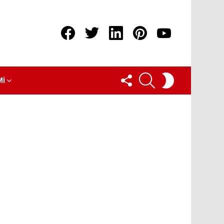
Facebook
Twitter
linkedin
pinterest
youtube
FOLLOW
ARAMA
SWITCH
MI
US
SKIN