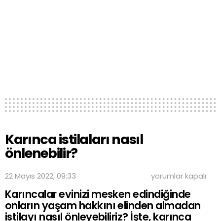
Karınca istilaları nasıl
önlenebilir?
Karınca
22 Mayıs 2022, 09:33
yorumlar kapalı
istilaları
Karıncalar evinizi mesken edindiğinde
nasıl
önlenebilir?
onların yaşam hakkını elinden almadan
için
istilayı nasıl önleyebiliriz? İşte, karınca