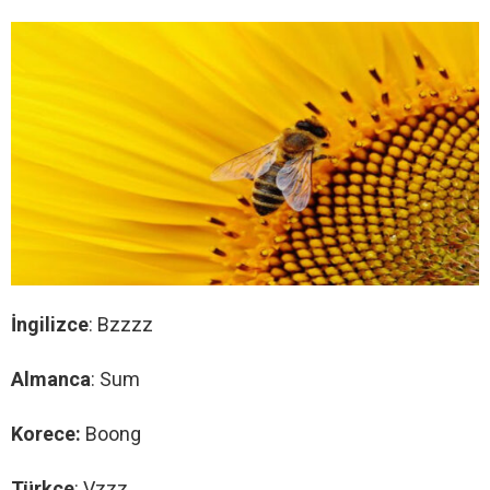
İngilizce
: Bzzzz
Almanca
: Sum
Korece:
Boong
Türkçe
: Vzzz