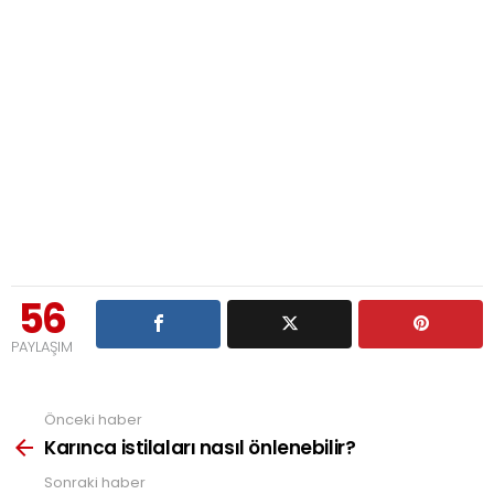
56
PAYLAŞIM
Önceki haber
See
more
Karınca istilaları nasıl önlenebilir?
Sonraki haber