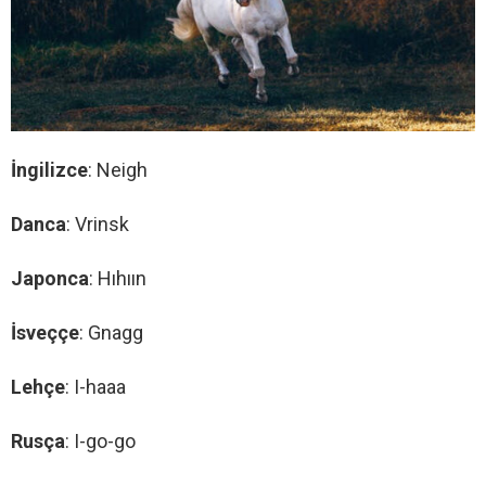
İngilizce
: Neigh
Danca
: Vrinsk
Japonca
: Hıhıın
İsveççe
: Gnagg
Lehçe
: I-haaa
Rusça
: I-go-go