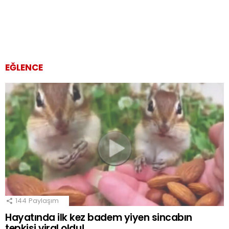
EĞLENCE
144
Paylaşım
Hayatında ilk kez badem yiyen sincabın
tepkisi viral oldu!