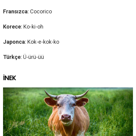
Fransızca
: Cocorico
Korece
: Ko-ki-oh
Japonca
: Kok-e-kok-ko
Türkçe
: Ü-ürü-üü
İNEK