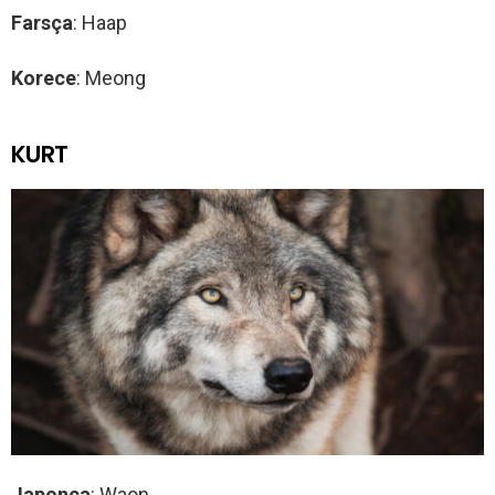
Farsça
: Haap
Korece
: Meong
KURT
Japonca
: Waon