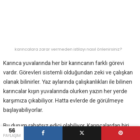
karıncalara zarar vermeden istilayı nasıl önlenirsiniz?
Karınca yuvalarında her bir karıncanın farklı görevi
vardır. Görevleri sistemli olduğundan zeki ve çalışkan
olanak bilinirler. Yaz aylarında çalışkanlıkları ile bilinen
karıncalar kışın yuvalarında olurken yazın her yerde
karşımıza çıkabiliyor. Hatta evlerde de görülmeye
başlayabiliyorlar.
Bu durum rahatsız edici olabiliyor. Karıncalardan biri
56
mutfağınızdaki ilgilendiği yiyeceği fark ettiğinde
PAYLAŞIM