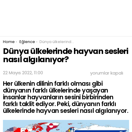
You are here:
Home
Eğlence
Dünya ülkelerinde hayvan sesleri nasıl algılanıyor?
Dünya ülkelerinde hayvan sesleri
nasıl algılanıyor?
Dünya
22 Mayıs 2022, 11:00
yorumlar kapalı
ülkelerinde
Her ülkenin dilinin farklı olması gibi
hayvan
sesleri
dünyanın farklı ülkelerinde yaşayan
nasıl
insanlar hayvanların sesini birbirinden
algılanıyor?
farklı taklit ediyor. Peki, dünyanın farklı
için
ülkelerinde hayvan sesleri nasıl algılanıyor.