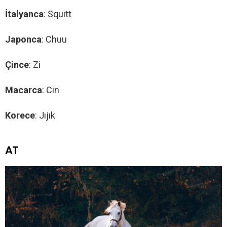
İtalyanca
: Squitt
Japonca
: Chuu
Çince
: Zi
Macarca
: Cin
Korece
: Jıjık
AT