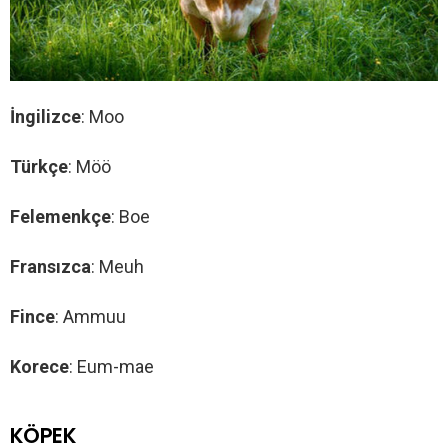
İngilizce
: Moo
Türkçe
: Möö
Felemenkçe
: Boe
Fransızca
: Meuh
Fince
: Ammuu
Korece
: Eum-mae
KÖPEK