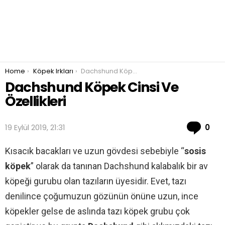
You are here:
Home
Köpek Irkları
Dachshund Köpek Cinsi Ve Özellikleri
Dachshund Köpek Cinsi Ve
Özellikleri
Co
19 Eylül 2019, 21:31
0
Kısacık bacakları ve uzun gövdesi sebebiyle “
sosis
köpek
” olarak da tanınan Dachshund kalabalık bir av
köpeği gurubu olan tazıların üyesidir. Evet, tazı
denilince çoğumuzun gözünün önüne uzun, ince
köpekler gelse de aslında tazı köpek grubu çok