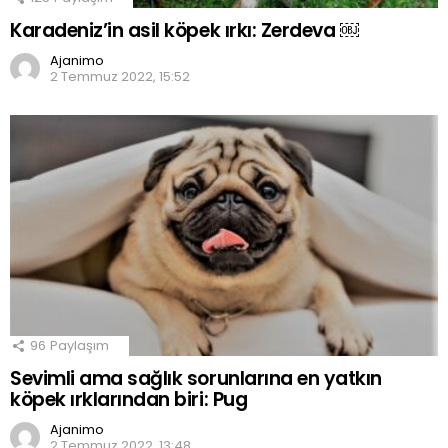
Karadeniz’in asil köpek ırkı: Zerdeva ￼
Ajanimo
2 Temmuz 2022, 15:52
96
Paylaşım
Sevimli ama sağlık sorunlarına en yatkın
köpek ırklarından biri: Pug
Ajanimo
2 Temmuz 2022, 13:48