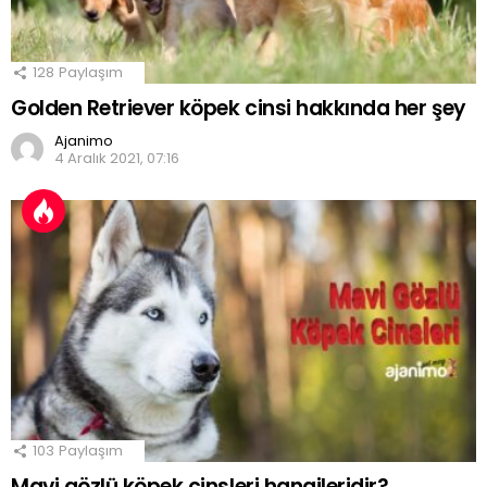
128
Paylaşım
Golden Retriever köpek cinsi hakkında her şey
Ajanimo
4 Aralık 2021, 07:16
103
Paylaşım
Mavi gözlü köpek cinsleri hangileridir?