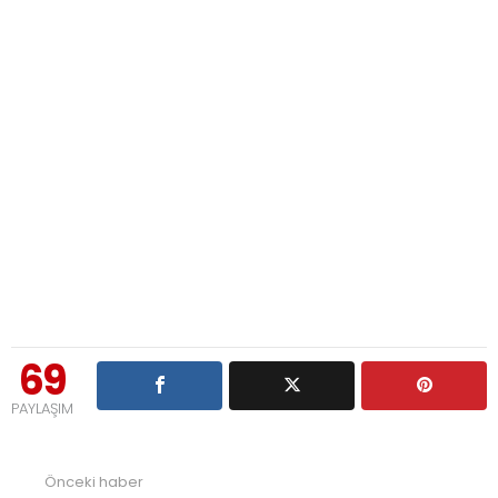
69
PAYLAŞIM
Önceki haber
See