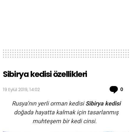
Sibirya kedisi özellikleri
Co
19 Eylül 2019, 14:02
0
Rusya’nın yerli orman kedisi
Sibirya kedisi
doğada hayatta kalmak için tasarlanmış
muhteşem bir kedi cinsi.