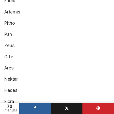
Furina
Artemis
Pitho
Pan
Zeus
Orfe
Ares
Nektar
Hades
Flora
70
PAYLAŞIM
İskandinav Mitolojisi