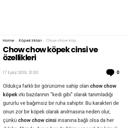
You are here:
Home
Köpek Irkları
Chow chow köpek cinsi ve özellikleri
Chow chow köpek cinsi ve
özellikleri
Co
17 Eylül 2019, 21:00
0
Oldukça farklı bir görünüme sahip olan
chow chow
köpek
ırkı bazılarının “kedi gibi” olarak tanımladığı
gururlu ve bağımsız bir ruha sahiptir. Bu karakteri de
onun zor bir köpek olarak anılmasına neden olur,
çünkü
chow chow cinsi
insanına bağlı olsa da her