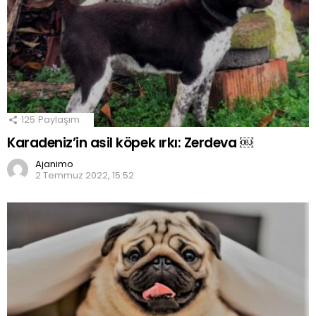
125
Paylaşım
Karadeniz’in asil köpek ırkı: Zerdeva ￼
Ajanimo
2 Temmuz 2022, 15:52