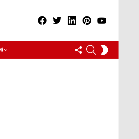
Facebook
Twitter
linkedin
pinterest
youtube
FOLLOW
ARAMA
SWITCH
MI
US
SKIN