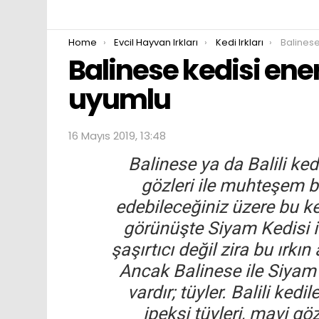
You are here:
Home
Evcil Hayvan Irkları
Kedi Irkları
Balinese 
Balinese kedisi ene
uyumlu
16 Mayıs 2019, 13:48
Balinese ya da Balili ked
gözleri ile muhteşem b
edebileceğiniz üzere bu ked
görünüşte Siyam Kedisi ile
şaşırtıcı değil zira bu ırkı
Ancak Balinese ile Siyam 
vardır; tüyler. Balili ked
ipeksi tüyleri, mavi gözl