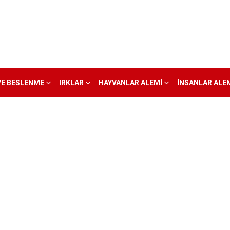
VE BESLENME
IRKLAR
HAYVANLAR ALEMI
İNSANLAR ALE