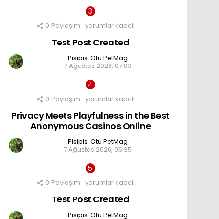
0
Paylaşım
Test
yorumlar kapalı
Post
Test Post Created
Created
için
Pisipisi Otu PetMag
7 Ağustos 2026, 07:03
0
Paylaşım
Privacy
yorumlar kapalı
Meets
Privacy Meets Playfulness in the Best
Playfulness
in
Anonymous Casinos Online
the
Best
Pisipisi Otu PetMag
Anonymous
7 Ağustos 2026, 05:35
Casinos
Online
için
0
Paylaşım
Test
yorumlar kapalı
Post
Test Post Created
Created
için
Pisipisi Otu PetMag