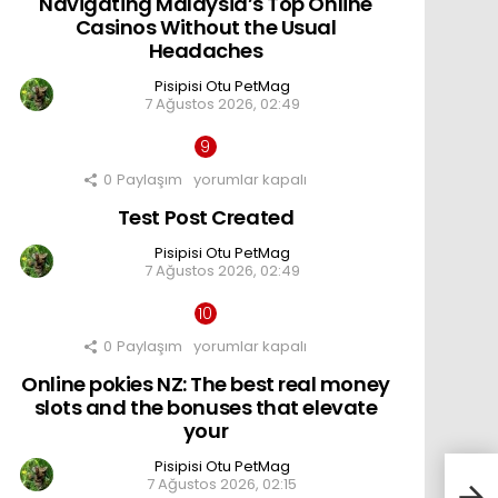
Navigating Malaysia’s Top Online
Top
Online
Casinos Without the Usual
Casinos
Headaches
Without
the
Pisipisi Otu PetMag
Usual
7 Ağustos 2026, 02:49
Headaches
için
0
Paylaşım
Test
yorumlar kapalı
Post
Test Post Created
Created
için
Pisipisi Otu PetMag
7 Ağustos 2026, 02:49
0
Paylaşım
Online
yorumlar kapalı
pokies
Online pokies NZ: The best real money
NZ:
The
slots and the bonuses that elevate
best
your
real
money
Pisipisi Otu PetMag
slots
Uğur
7 Ağustos 2026, 02:15
and