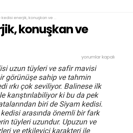
kedisi enerjik, konuşkan ve uyumlu
rjik, konuşkan ve
Balinese
yorumlar kapalı
kedisi
enerjik,
isi uzun tüyleri ve safir mavisi
konuşkan
ir görünüşe sahip ve tahmin
ve
uyumlu
i ırkı çok seviliyor. Balinese ilk
için
 karıştırılabiliyor ki bu da pek
n atalarından biri de Siyam kedisi.
kedisi arasında önemli bir fark
ilerin tüyleri uzundur. Upuzun ve
eri ve etkileyici karakteri ile