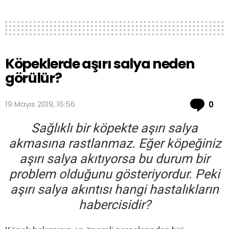
Köpeklerde aşırı salya neden
görülür?
Co
19 Mayıs 2019, 16:56
0
Sağlıklı bir köpekte aşırı salya
akmasına rastlanmaz. Eğer köpeğiniz
aşırı salya akıtıyorsa bu durum bir
problem olduğunu gösteriyordur. Peki
aşırı salya akıntısı hangi hastalıkların
habercisidir?