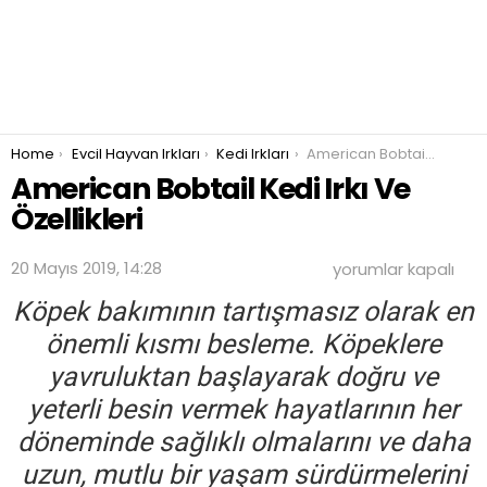
You are here:
Home
Evcil Hayvan Irkları
Kedi Irkları
American Bobtail Kedi Irkı Ve Özellikleri
American Bobtail Kedi Irkı Ve
Özellikleri
American
20 Mayıs 2019, 14:28
yorumlar kapalı
Bobtail
Kedi
Köpek bakımının tartışmasız olarak en
Irkı
önemli kısmı besleme. Köpeklere
Ve
Özellikleri
yavruluktan başlayarak doğru ve
için
yeterli besin vermek hayatlarının her
döneminde sağlıklı olmalarını ve daha
uzun, mutlu bir yaşam sürdürmelerini