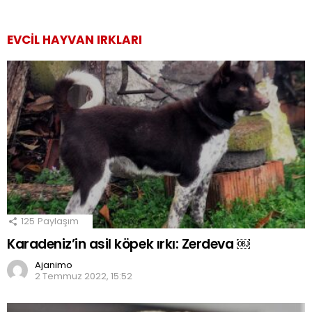
EVCIL HAYVAN IRKLARI
125
Paylaşım
Karadeniz’in asil köpek ırkı: Zerdeva ￼
Ajanimo
2 Temmuz 2022, 15:52