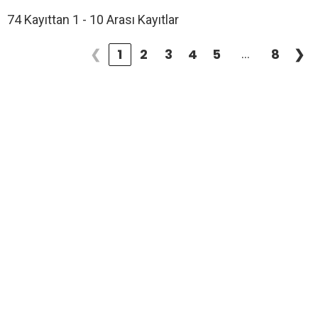
74 Kayıttan 1 - 10 Arası Kayıtlar
❮
1
2
3
4
5
8
❯
…