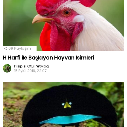
69
Paylaşım
H Harfi ile Başlayan Hayvan İsimleri
Pisipisi Otu PetMag
15 Eylül 2019, 22:07