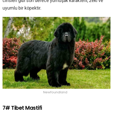
cinsleri gibi son derece yumuşak karakterli, zeki ve
uyumlu bir köpektir.
Newfoundland
7# Tibet Mastifi