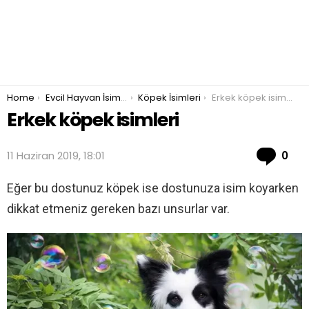
You are here:
Home
Evcil Hayvan İsimleri
Köpek İsimleri
Erkek köpek isimleri
Erkek köpek isimleri
Co
11 Haziran 2019, 18:01
0
Eğer bu dostunuz köpek ise dostunuza isim koyarken
dikkat etmeniz gereken bazı unsurlar var.