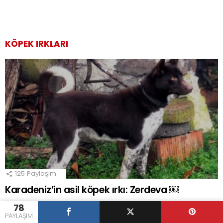
KÖPEK IRKLARI
125
Paylaşım
Karadeniz’in asil köpek ırkı: Zerdeva ￼
Ajanimo
78
2 Temmuz 2022, 15:52
PAYLAŞIM