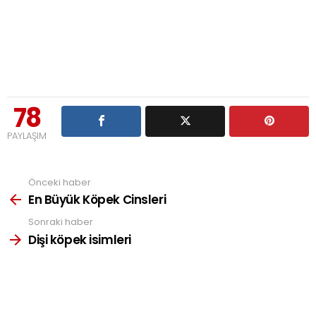
78
PAYLAŞIM
Önceki haber
See
more
En Büyük Köpek Cinsleri
Sonraki haber
Dişi köpek isimleri