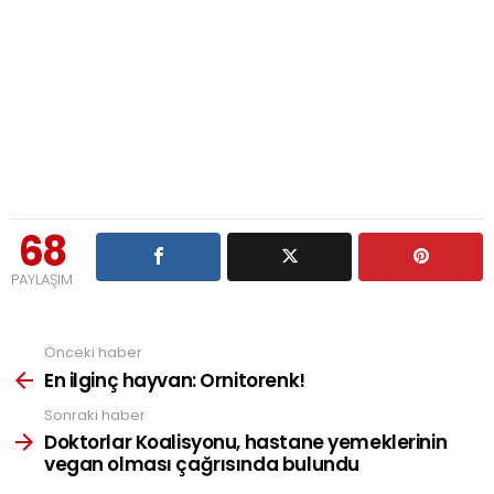
68
PAYLAŞIM
Önceki haber
See
more
En ilginç hayvan: Ornitorenk!
Sonraki haber
Doktorlar Koalisyonu, hastane yemeklerinin
vegan olması çağrısında bulundu