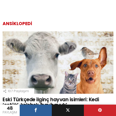
ANSIKLOPEDI
107
Paylaşım
Eski Türkçede ilginç hayvan isimleri: Kedi
‘çetük’, kelebek ‘baybayuk’
48
PAYLAŞIM
Ajanimo