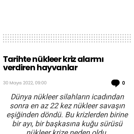
Tarihte nükleer kriz alarmı
verdiren hayvanlar
Co
30 Mayıs 2022, 09:00
0
Dünya nükleer silahların icadından
sonra en az 22 kez nükleer savaşın
eşiğinden döndü. Bu krizlerden birine
bir ayı, bir başkasına kuğu sürüsü
nükleer krize neden oldu.