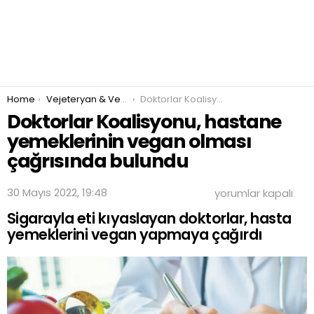
You are here:
Home
Vejeteryan & Vegan Beslenme
Doktorlar Koalisyonu, hastane yemeklerinin vegan olması çağrısında bulundu
Doktorlar Koalisyonu, hastane
yemeklerinin vegan olması
çağrısında bulundu
Doktorlar
30 Mayıs 2022, 19:48
yorumlar kapalı
Koalisyonu,
Sigarayla eti kıyaslayan doktorlar, hasta
hastane
yemeklerinin
yemeklerini vegan yapmaya çağırdı
vegan
olması
çağrısında
bulundu
için