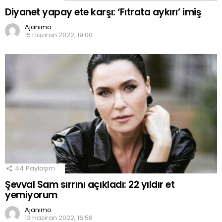
Diyanet yapay ete karşı: ‘Fıtrata aykırı’ imiş
Ajanimo
15 Haziran 2022, 19:00
44
Paylaşım
Şevval Sam sırrını açıkladı: 22 yıldır et
yemiyorum
Ajanimo
13 Haziran 2022, 16:58