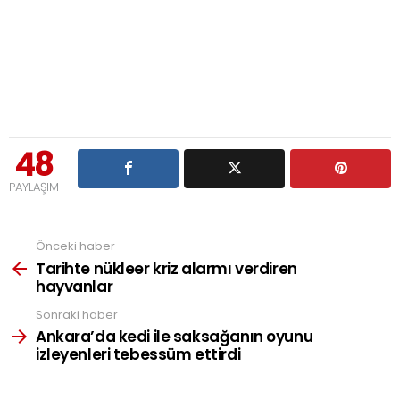
48
PAYLAŞIM
Önceki haber
See
more
Tarihte nükleer kriz alarmı verdiren
hayvanlar
Sonraki haber
Ankara’da kedi ile saksağanın oyunu
izleyenleri tebessüm ettirdi