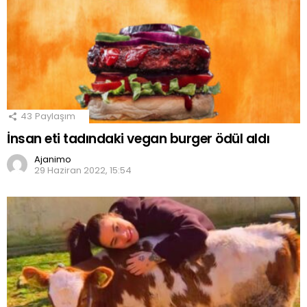
43
Paylaşım
İnsan eti tadındaki vegan burger ödül aldı
Ajanimo
29 Haziran 2022, 15:54