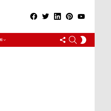
Facebook
Twitter
linkedin
pinterest
youtube
FOLLOW
ARAMA
SWITCH
MI
US
SKIN