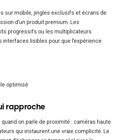
için
es sur mobile, jingles exclusifs et écrans de
ression d’un produit premium. Les
ts progressifs ou les multiplicateurs
nterfaces lisibles pour que l’expérience
ile optimisé
ui rapproche
ce quand on parle de proximité : caméras haute
ateurs qui instaurent une vraie complicité. Le