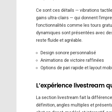
Ce sont ces détails — vibrations tactil
gains ultra-clairs — qui donnent l’imp
fonctionnalités comme les tours gratui
dynamiques sont présentées avec des i
reste fluide et agréable.
Design sonore personnalisé
Animations de victoire raffinées
Options de pari rapide et layout mob
L’expérience livestream q
La section livestream fait la différen
définition, angles multiples et présent