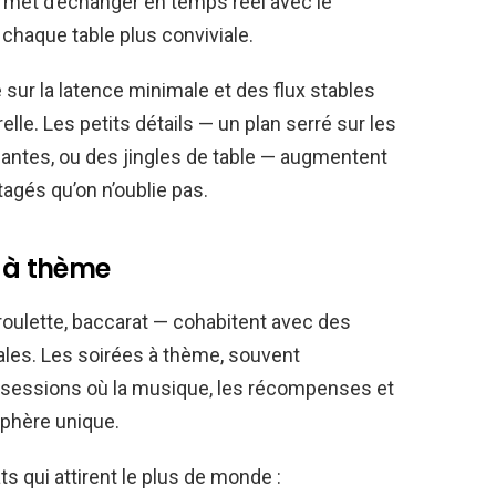
permet d’échanger en temps réel avec le
 chaque table plus conviviale.
sur la latence minimale et des flux stables
le. Les petits détails — un plan serré sur les
nantes, ou des jingles de table — augmentent
tagés qu’on n’oublie pas.
s à thème
oulette, baccarat — cohabitent avec des
ales. Les soirées à thème, souvent
 sessions où la musique, les récompenses et
sphère unique.
s qui attirent le plus de monde :