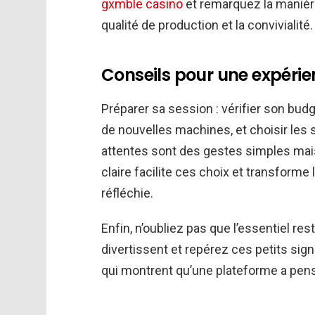
gxmble casino
et remarquez la manièr
qualité de production et la convivialité.
Conseils pour une expérie
Préparer sa session : vérifier son bu
de nouvelles machines, et choisir les
attentes sont des gestes simples mais
claire facilite ces choix et transform
réfléchie.
Enfin, n’oubliez pas que l’essentiel rest
divertissent et repérez ces petits sign
qui montrent qu’une plateforme a pens