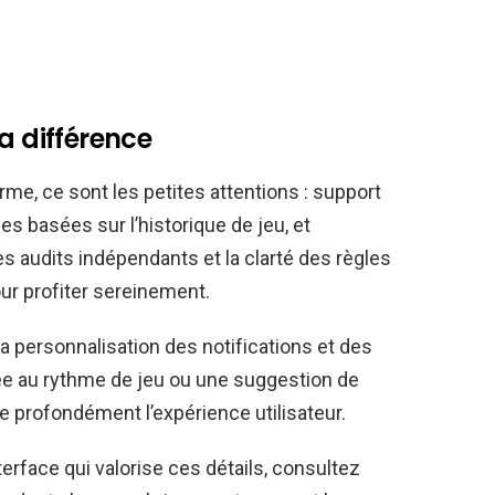
a différence
rme, ce sont les petites attentions : support
es basées sur l’historique de jeu, et
s audits indépendants et la clarté des règles
our profiter sereinement.
a personnalisation des notifications et des
ée au rythme de jeu ou une suggestion de
e profondément l’expérience utilisateur.
erface qui valorise ces détails, consultez