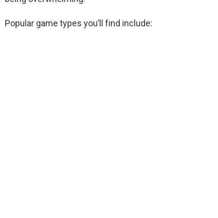
Popular game types you’ll find include: