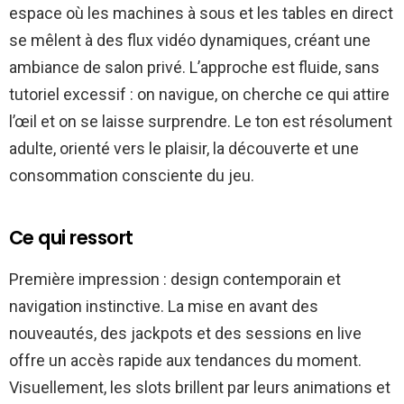
espace où les machines à sous et les tables en direct
casino
pour
se mêlent à des flux vidéo dynamiques, créant une
amateurs
avertis
ambiance de salon privé. L’approche est fluide, sans
için
tutoriel excessif : on navigue, on cherche ce qui attire
l’œil et on se laisse surprendre. Le ton est résolument
adulte, orienté vers le plaisir, la découverte et une
consommation consciente du jeu.
Ce qui ressort
Première impression : design contemporain et
navigation instinctive. La mise en avant des
nouveautés, des jackpots et des sessions en live
offre un accès rapide aux tendances du moment.
Visuellement, les slots brillent par leurs animations et