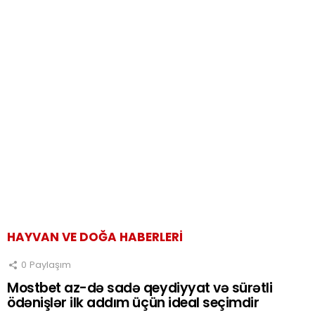
HAYVAN VE DOĞA HABERLERI
0
Paylaşım
Mostbet az-də sadə qeydiyyat və sürətli
ödənişlər ilk addım üçün ideal seçimdir