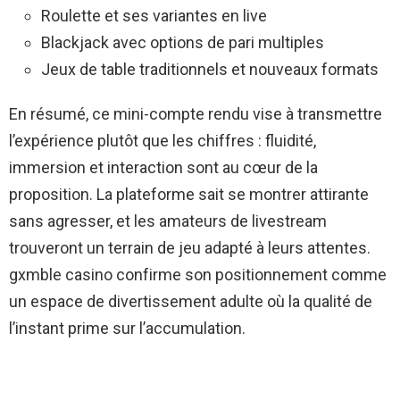
Roulette et ses variantes en live
Blackjack avec options de pari multiples
Jeux de table traditionnels et nouveaux formats
En résumé, ce mini-compte rendu vise à transmettre
l’expérience plutôt que les chiffres : fluidité,
immersion et interaction sont au cœur de la
proposition. La plateforme sait se montrer attirante
sans agresser, et les amateurs de livestream
trouveront un terrain de jeu adapté à leurs attentes.
gxmble casino confirme son positionnement comme
un espace de divertissement adulte où la qualité de
l’instant prime sur l’accumulation.