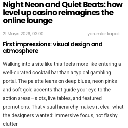
Night Neon and Quiet Beats: how
level up casino reimagines the
online lounge
Night
21 Mayıs 2026, 03:00
yorumlar kapalı
Neon
First impressions: visual design and
and
Quiet
atmosphere
Beats:
how
Walking into a site like this feels more like entering a
level
up
well-curated cocktail bar than a typical gambling
casino
reimagines
portal. The palette leans on deep blues, neon pinks
the
and soft gold accents that guide your eye to the
online
lounge
action areas—slots, live tables, and featured
için
promotions. That visual hierarchy makes it clear what
the designers wanted: immersive focus, not flashy
clutter.