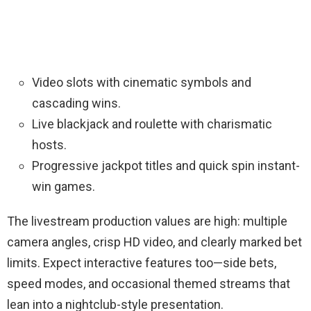
Video slots with cinematic symbols and
cascading wins.
Live blackjack and roulette with charismatic
hosts.
Progressive jackpot titles and quick spin instant-
win games.
The livestream production values are high: multiple
camera angles, crisp HD video, and clearly marked bet
limits. Expect interactive features too—side bets,
speed modes, and occasional themed streams that
lean into a nightclub-style presentation.