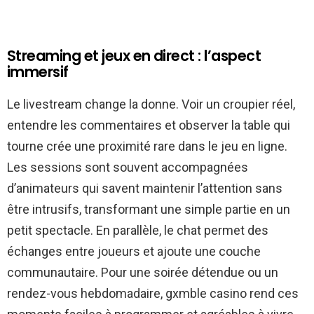
Streaming et jeux en direct : l’aspect
immersif
Le livestream change la donne. Voir un croupier réel,
entendre les commentaires et observer la table qui
tourne crée une proximité rare dans le jeu en ligne.
Les sessions sont souvent accompagnées
d’animateurs qui savent maintenir l’attention sans
être intrusifs, transformant une simple partie en un
petit spectacle. En parallèle, le chat permet des
échanges entre joueurs et ajoute une couche
communautaire. Pour une soirée détendue ou un
rendez-vous hebdomadaire, gxmble casino rend ces