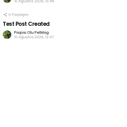
10 Ağustos 2026, 13:48
0
Paylaşım
Test Post Created
Pisipisi Otu PetMag
10 Ağustos 2026, 13:47