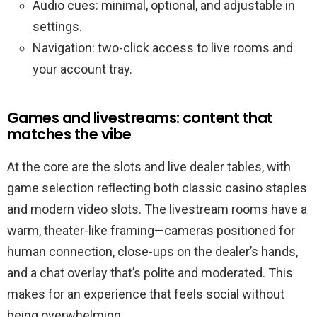
Audio cues: minimal, optional, and adjustable in
settings.
Navigation: two-click access to live rooms and
your account tray.
Games and livestreams: content that
matches the vibe
At the core are the slots and live dealer tables, with
game selection reflecting both classic casino staples
and modern video slots. The livestream rooms have a
warm, theater-like framing—cameras positioned for
human connection, close-ups on the dealer’s hands,
and a chat overlay that’s polite and moderated. This
makes for an experience that feels social without
being overwhelming.