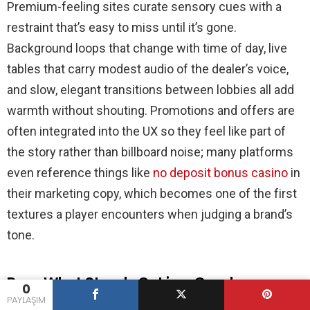
Premium-feeling sites curate sensory cues with a
restraint that’s easy to miss until it’s gone.
Background loops that change with time of day, live
tables that carry modest audio of the dealer’s voice,
and slow, elegant transitions between lobbies all add
warmth without shouting. Promotions and offers are
often integrated into the UX so they feel like part of
the story rather than billboard noise; many platforms
even reference things like
no deposit bonus casino
in
their marketing copy, which becomes one of the first
textures a player encounters when judging a brand’s
tone.
Pros: What Stands Out in a Good
0
Experience
PAYLAŞIM