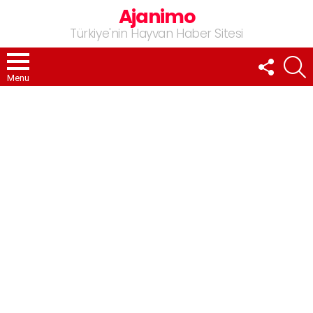
Ajanimo
Türkiye'nin Hayvan Haber Sitesi
FOLLOW
A
US
Menu