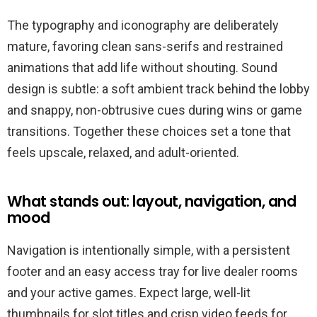
The typography and iconography are deliberately
mature, favoring clean sans-serifs and restrained
animations that add life without shouting. Sound
design is subtle: a soft ambient track behind the lobby
and snappy, non-obtrusive cues during wins or game
transitions. Together these choices set a tone that
feels upscale, relaxed, and adult-oriented.
What stands out: layout, navigation, and
mood
Navigation is intentionally simple, with a persistent
footer and an easy access tray for live dealer rooms
and your active games. Expect large, well-lit
thumbnails for slot titles and crisp video feeds for