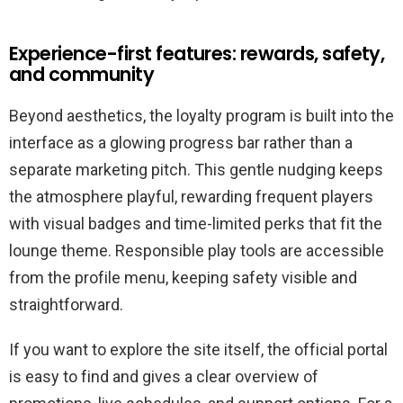
Experience-first features: rewards, safety,
and community
Beyond aesthetics, the loyalty program is built into the
interface as a glowing progress bar rather than a
separate marketing pitch. This gentle nudging keeps
the atmosphere playful, rewarding frequent players
with visual badges and time-limited perks that fit the
lounge theme. Responsible play tools are accessible
from the profile menu, keeping safety visible and
straightforward.
If you want to explore the site itself, the official portal
is easy to find and gives a clear overview of