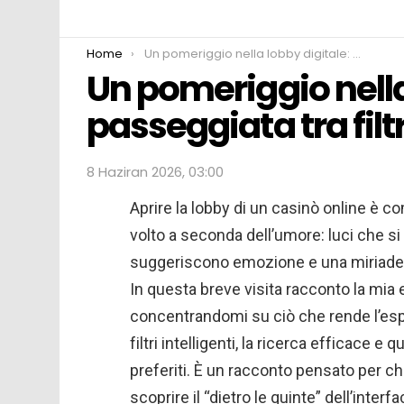
You are here:
Home
Un pomeriggio nella lobby digitale: passeggiata tra filtri, anteprime e preferiti
Un pomeriggio nella
passeggiata tra filtr
8 Haziran 2026, 03:00
Aprire la lobby di un casinò online è 
volto a seconda dell’umore: luci che s
suggeriscono emozione e una miriade 
In questa breve visita racconto la mia
concentrandomi su ciò che rende l’esplo
filtri intelligenti, la ricerca efficace 
preferiti. È un racconto pensato per ch
scoprire il “dietro le quinte” dell’inte