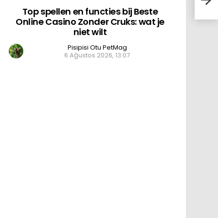
spellen
Top spellen en functies bij Beste
en
functies
Online Casino Zonder Cruks: wat je
bij
niet wilt
Beste
Online
Pisipisi Otu PetMag
Casino
6 Ağustos 2026, 13:07
Zonder
Cruks:
wat
je
niet
wilt
için