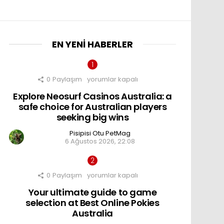
EN YENI HABERLER
0
Paylaşım
Explore
yorumlar kapalı
Neosurf
Explore Neosurf Casinos Australia: a
Casinos
Australia:
safe choice for Australian players
a
seeking big wins
safe
choice
Pisipisi Otu PetMag
for
6 Ağustos 2026, 22:08
Australian
players
seeking
big
0
Paylaşım
wins
Your
yorumlar kapalı
için
ultimate
Your ultimate guide to game
guide
to
selection at Best Online Pokies
game
Australia
selection
at