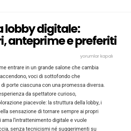
 lobby digitale:
i, anteprime e preferiti
Un
yorumlar kapalı
pomeriggio
nella
come entrare in un grande salone che cambia
lobby
i accendono, voci di sottofondo che
digitale:
passeggiata
di porte ciascuna con una promessa diversa.
tra
filtri,
 esperienza da spettatore curioso,
anteprime
razione piacevole: la struttura della lobby, i
e
preferiti
e quella sensazione di tornare sempre ai propri
için
i ama l’intrattenimento digitale e vuole
rfaccia, senza tecnicismi né suggerimenti su