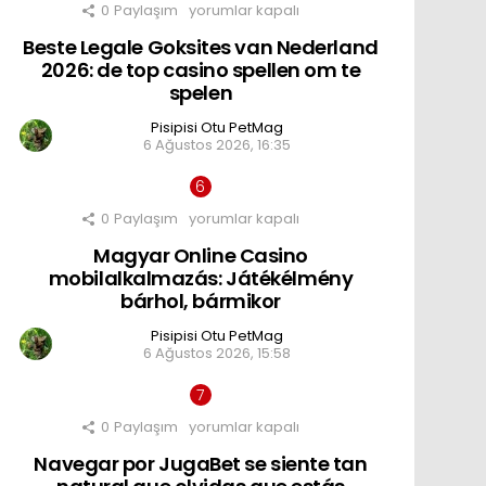
0
Paylaşım
Beste
yorumlar kapalı
için
Legale
Beste Legale Goksites van Nederland
Goksites
van
2026: de top casino spellen om te
Nederland
spelen
2026:
de
Pisipisi Otu PetMag
top
6 Ağustos 2026, 16:35
casino
spellen
om
te
0
Paylaşım
spelen
Magyar
yorumlar kapalı
için
Online
Magyar Online Casino
Casino
mobilalkalmazás:
mobilalkalmazás: Játékélmény
Játékélmény
bárhol, bármikor
bárhol,
bármikor
Pisipisi Otu PetMag
için
6 Ağustos 2026, 15:58
0
Paylaşım
Navegar
yorumlar kapalı
por
Navegar por JugaBet se siente tan
JugaBet
se