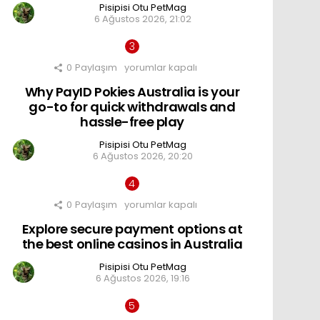
Pisipisi Otu PetMag
Best
6 Ağustos 2026, 21:02
Online
Pokies
Australia
için
0
Paylaşım
Why
yorumlar kapalı
PayID
Why PayID Pokies Australia is your
Pokies
Australia
go-to for quick withdrawals and
is
hassle-free play
your
go-
Pisipisi Otu PetMag
to
6 Ağustos 2026, 20:20
for
quick
withdrawals
and
0
Paylaşım
hassle-
Explore
yorumlar kapalı
free
secure
Explore secure payment options at
play
payment
için
options
the best online casinos in Australia
at
the
Pisipisi Otu PetMag
best
6 Ağustos 2026, 19:16
online
casinos
in
Australia