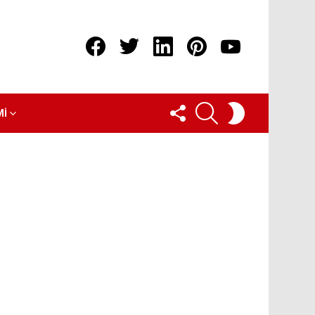
Facebook
Twitter
linkedin
pinterest
youtube
FOLLOW
ARAMA
SWITCH
MI
US
SKIN