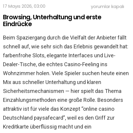
Entspannt
17 Mayıs 2026, 03:00
yorumlar kapalı
spielen:
Browsing, Unterhaltung und erste
online
casino
Eindrücke
Deutschland
paysafecard
Beim Spaziergang durch die Vielfalt der Anbieter fällt
als
sichere
schnell auf, wie sehr sich das Erlebnis gewandelt hat:
Option
für
farbenfrohe Slots, elegante Interfaces und Live-
Einzahlungen
Dealer-Tische, die echtes Casino-Feeling ins
için
Wohnzimmer holen. Viele Spieler suchen heute einen
Mix aus schneller Unterhaltung und klaren
Sicherheitsmechanismen — hier spielt das Thema
Einzahlungsmethoden eine große Rolle. Besonders
attraktiv ist für viele das Konzept “online casino
Deutschland paysafecard”, weil es den Griff zur
Kreditkarte überflüssig macht und ein