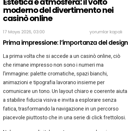
Estetica e atmosfera: il volto
moderno del divertimento nei
casinò online
Estetica
17 Mayıs 2026, 03:00
yorumlar kapalı
e
Prima impressione: l’importanza del design
atmosfera:
il
volto
La prima volta che si accede a un casinò online, ciò
moderno
del
che rimane impresso non sono i numeri ma
divertimento
l’immagine: palette cromatiche, spazi bianchi,
nei
casinò
animazioni e tipografia lavorano insieme per
online
için
comunicare un tono. Un layout chiaro e coerente aiuta
a stabilire fiducia visiva e invita a esplorare senza
fatica, trasformando la navigazione in un percorso
piacevole piuttosto che in una serie di click frettolosi.