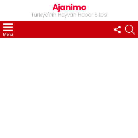
Ajanimo
Türkiye'nin Hayvan Haber Sitesi
FOLLOW
A
US
Menu