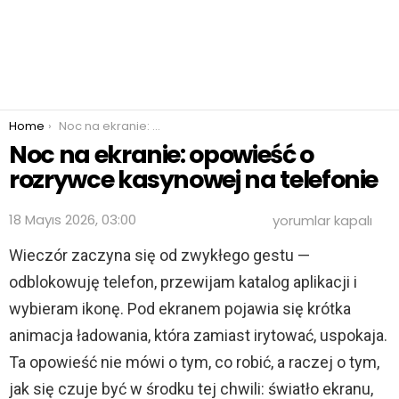
You are here:
Home
Noc na ekranie: opowieść o rozrywce kasynowej na telefonie
Noc na ekranie: opowieść o
rozrywce kasynowej na telefonie
Noc
18 Mayıs 2026, 03:00
yorumlar kapalı
na
ekranie:
Wieczór zaczyna się od zwykłego gestu —
opowieść
odblokowuję telefon, przewijam katalog aplikacji i
o
rozrywce
wybieram ikonę. Pod ekranem pojawia się krótka
kasynowej
na
animacja ładowania, która zamiast irytować, uspokaja.
telefonie
Ta opowieść nie mówi o tym, co robić, a raczej o tym,
için
jak się czuje być w środku tej chwili: światło ekranu,