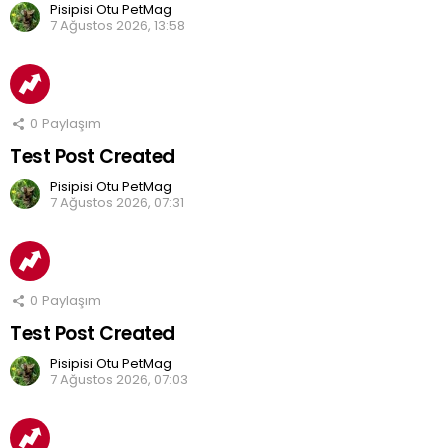
Pisipisi Otu PetMag
7 Ağustos 2026, 13:58
0
Paylaşım
Test Post Created
Pisipisi Otu PetMag
7 Ağustos 2026, 07:31
0
Paylaşım
Test Post Created
Pisipisi Otu PetMag
7 Ağustos 2026, 07:03