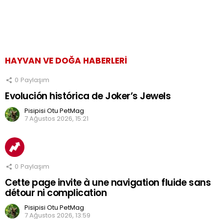
HAYVAN VE DOĞA HABERLERI
0
Paylaşım
Evolución histórica de Joker’s Jewels
Pisipisi Otu PetMag
7 Ağustos 2026, 15:21
0
Paylaşım
Cette page invite à une navigation fluide sans
détour ni complication
Pisipisi Otu PetMag
7 Ağustos 2026, 13:59