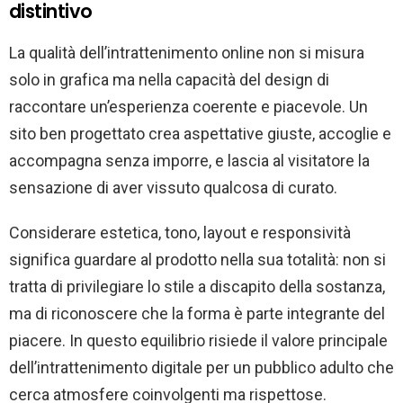
distintivo
La qualità dell’intrattenimento online non si misura
solo in grafica ma nella capacità del design di
raccontare un’esperienza coerente e piacevole. Un
sito ben progettato crea aspettative giuste, accoglie e
accompagna senza imporre, e lascia al visitatore la
sensazione di aver vissuto qualcosa di curato.
Considerare estetica, tono, layout e responsività
significa guardare al prodotto nella sua totalità: non si
tratta di privilegiare lo stile a discapito della sostanza,
ma di riconoscere che la forma è parte integrante del
piacere. In questo equilibrio risiede il valore principale
dell’intrattenimento digitale per un pubblico adulto che
cerca atmosfere coinvolgenti ma rispettose.