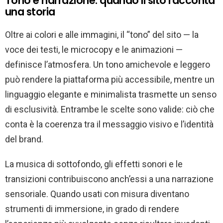
Tono e narrazione: quando il sito racconta
una storia
Oltre ai colori e alle immagini, il “tono” del sito — la
voce dei testi, le microcopy e le animazioni —
definisce l’atmosfera. Un tono amichevole e leggero
può rendere la piattaforma più accessibile, mentre un
linguaggio elegante e minimalista trasmette un senso
di esclusività. Entrambe le scelte sono valide: ciò che
conta è la coerenza tra il messaggio visivo e l’identità
del brand.
La musica di sottofondo, gli effetti sonori e le
transizioni contribuiscono anch’essi a una narrazione
sensoriale. Quando usati con misura diventano
strumenti di immersione, in grado di rendere