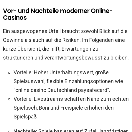
Vor- und Nachteile moderner Online-
Casinos
Ein ausgewogenes Urteil braucht sowohl Blick auf die
Gewinne als auch auf die Risiken. Im Folgenden eine
kurze Übersicht, die hilft, Erwartungen zu
strukturieren und verantwortungsbewusst zu bleiben.
Vorteile: Hoher Unterhaltungswert, große
Spielauswahl, flexible Einzahlungsoptionen wie
“online casino Deutschland paysafecard”.
Vorteile: Livestreams schaffen Nähe zum echten
Spieltisch, Boni und Freispiele erhöhen den
Spielspaß.
Nachteile: Spiele basieren auf Zufall, langfristiger