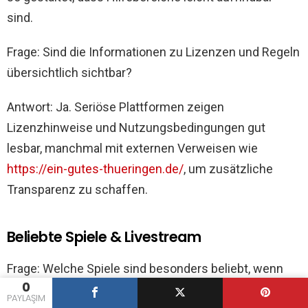
sind.
Frage: Sind die Informationen zu Lizenzen und Regeln
übersichtlich sichtbar?
Antwort: Ja. Seriöse Plattformen zeigen
Lizenzhinweise und Nutzungsbedingungen gut
lesbar, manchmal mit externen Verweisen wie
https://ein-gutes-thueringen.de/
, um zusätzliche
Transparenz zu schaffen.
Beliebte Spiele & Livestream
Frage: Welche Spiele sind besonders beliebt, wenn
0
man in der App spielen Online Casino App bevorzugt?
PAYLAŞIM