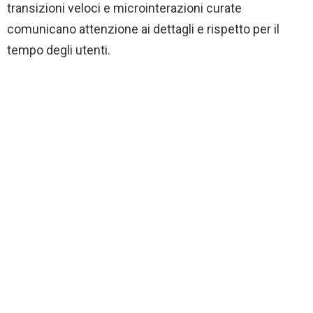
transizioni veloci e microinterazioni curate
comunicano attenzione ai dettagli e rispetto per il
tempo degli utenti.