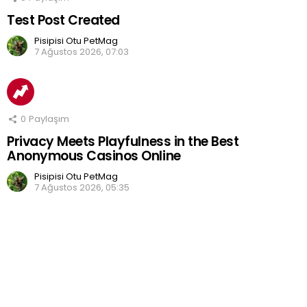
Test Post Created
Pisipisi Otu PetMag
7 Ağustos 2026, 07:03
0
Paylaşım
Privacy Meets Playfulness in the Best
Anonymous Casinos Online
Pisipisi Otu PetMag
7 Ağustos 2026, 05:35