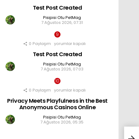
Post
Test Post Created
Created
için
Pisipisi Otu PetMag
7 Ağustos 2026, 07:31
0
Paylaşım
Test
yorumlar kapalı
Post
Test Post Created
Created
için
Pisipisi Otu PetMag
7 Ağustos 2026, 07:03
0
Paylaşım
Privacy
yorumlar kapalı
Meets
Privacy Meets Playfulness in the Best
Playfulness
in
Anonymous Casinos Online
the
Best
Pisipisi Otu PetMag
Anonymous
7 Ağustos 2026, 05:35
Casinos
Online
için