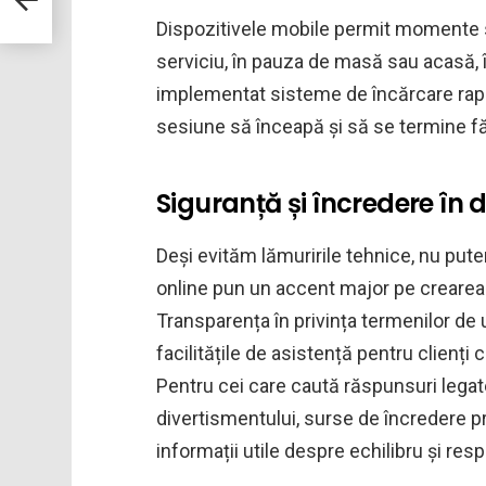
Dispozitivele mobile permit momente sc
serviciu, în pauza de masă sau acasă, 
implementat sisteme de încărcare rapid
sesiune să înceapă și să se termine fă
Siguranță și încredere în d
Deși evităm lămuririle tehnice, nu put
online pun un accent major pe crearea u
Transparența în privința termenilor de ut
facilitățile de asistență pentru clienți c
Pentru cei care caută răspunsuri lega
divertismentului, surse de încredere
informații utile despre echilibru și resp