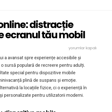
nline: distracție
e ecranul tău mobil
Magia
yorumlar kapalı
cazinourilor
online:
ui a avansat spre experiențe accesibile și
distracție
t o sursă populară de recreere pentru adulți.
captivantă
direct
oltate special pentru dispozitive mobile
pe
ecranul
minivacanță plină de suspans și emoție.
tău
ernativă la locațiile fizice, ci o experiență în
mobil
için
 și personalizate pentru utilizatorii moderni.