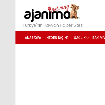
Türkiye'nin Hayvan Haber Sitesi
ANASAYFA
NEDEN NIÇIN?
SAĞLIK
BAKIM 