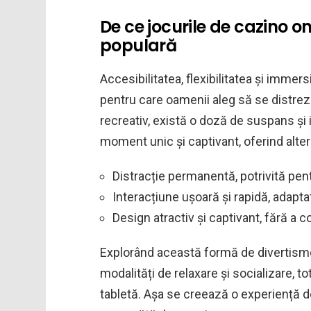
De ce jocurile de cazino o
populară
Accesibilitatea, flexibilitatea și immer
pentru care oamenii aleg să se distreze
recreativ, există o doză de suspans și 
moment unic și captivant, oferind altern
Distracție permanentă, potrivită pen
Interacțiune ușoară și rapidă, adapta
Design atractiv și captivant, fără a 
Explorând această formă de divertismen
modalități de relaxare și socializare, to
tabletă. Așa se creează o experiență de