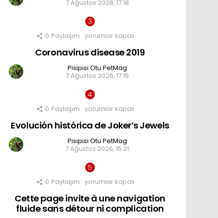
7 Ağustos 2026, 17:18
and
account
protection
için
0
Paylaşım
Coronavirus
yorumlar kapalı
disease
Coronavirus disease 2019
2019
için
Pisipisi Otu PetMag
7 Ağustos 2026, 17:15
0
Paylaşım
Evolución
yorumlar kapalı
histórica
Evolución histórica de Joker’s Jewels
de
Joker’s
Jewels
Pisipisi Otu PetMag
için
7 Ağustos 2026, 15:21
0
Paylaşım
Cette
yorumlar kapalı
page
Cette page invite à une navigation
invite
à
fluide sans détour ni complication
une