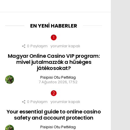
EN YENI HABERLER
0
Paylaşım
Magyar
yorumlar kapalı
Online
Magyar Online Casino VIP program:
Casino
VIP
mivel jutalmazzák a hűséges
program:
játékosokat?
mivel
jutalmazzák
Pisipisi Otu PetMag
a
7 Ağustos 2026, 17:52
hűséges
játékosokat?
için
0
Paylaşım
Your
yorumlar kapalı
essential
Your essential guide to online casino
guide
to
safety and account protection
online
casino
Pisipisi Otu PetMag
safety