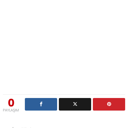
0
PAYLAŞIM