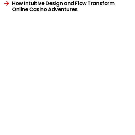
How Intuitive Design and Flow Transform
Online Casino Adventures