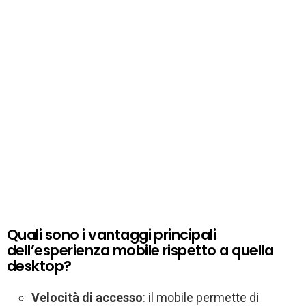
Quali sono i vantaggi principali
dell’esperienza mobile rispetto a quella
desktop?
Velocità di accesso
: il mobile permette di