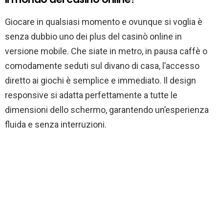
Giocare in qualsiasi momento e ovunque si voglia è
senza dubbio uno dei plus del casinò online in
versione mobile. Che siate in metro, in pausa caffè o
comodamente seduti sul divano di casa, l’accesso
diretto ai giochi è semplice e immediato. Il design
responsive si adatta perfettamente a tutte le
dimensioni dello schermo, garantendo un’esperienza
fluida e senza interruzioni.