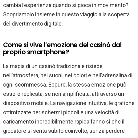
için
cambia l’esperienza quando si gioca in movimento?
Scopriamolo insieme in questo viaggio alla scoperta
del divertimento digitale.
Come si vive l’emozione del casinò dal
proprio smartphone?
La magia di un casinò tradizionale risiede
nell’atmosfera, nei suoni, nei colori e nell’adrenalina di
ogni scommessa. Eppure, la stessa emozione può
essere replicata, se non amplificata, attraverso un
dispositivo mobile. La navigazione intuitiva, le grafiche
ottimizzate per schermi piccoli e una velocità di
caricamento incredibilmente rapida fanno sì che il
giocatore si senta subito coinvolto, senza perdere