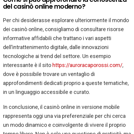
del casinò online moderno?
Per chi desiderasse esplorare ulteriormente il mondo
dei casinò online, consigliamo di consultare risorse
informative affidabili che trattano i vari aspetti
dell’intrattenimento digitale, dalle innovazioni
tecnologiche ai trend del settore. Un esempio
interessante è il sito
https://auroracaporossi.com/
,
dove è possibile trovare un ventaglio di
approfondimenti dedicati proprio a queste tematiche,
in un linguaggio accessibile e curato.
In conclusione, il casinò online in versione mobile
rappresenta oggi una via preferenziale per chi cerca
un modo dinamico e coinvolgente di vivere il proprio
tempo libero. Non è solo una questione di praticità, ma