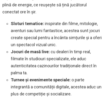
plină de energie, ce reușește să țină jucătorul
conectat ore în șir.
Sloturi tematice:
inspirate din filme, mitologie,
aventuri sau lumi fantastice, acestea sunt jocuri
create special pentru a încânta simțurile și a oferi
un spectacol vizual unic.
Jocuri de masă live:
cu dealeri în timp real,
filmate în studiouri specializate, ele aduc
autenticitatea cazinourilor tradiționale direct în
palma ta.
Turnee și evenimente speciale:
o parte
integrantă a comunității digitale, acestea aduc un
plus de competiție și socializare.