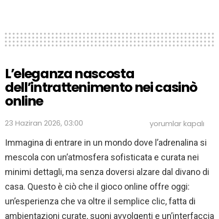
L’eleganza nascosta
dell’intrattenimento nei casinò
online
L’eleganza
23 Haziran 2026, 03:00
yorumlar kapalı
nascosta
dell’intrattenimen
Immagina di entrare in un mondo dove l’adrenalina si
nei
mescola con un’atmosfera sofisticata e curata nei
casinò
online
minimi dettagli, ma senza doversi alzare dal divano di
için
casa. Questo è ciò che il gioco online offre oggi:
un’esperienza che va oltre il semplice clic, fatta di
ambientazioni curate, suoni avvolgenti e un’interfaccia