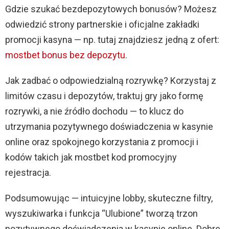
Gdzie szukać bezdepozytowych bonusów? Możesz
odwiedzić strony partnerskie i oficjalne zakładki
promocji kasyna — np. tutaj znajdziesz jedną z ofert:
mostbet bonus bez depozytu
.
Jak zadbać o odpowiedzialną rozrywkę? Korzystaj z
limitów czasu i depozytów, traktuj gry jako formę
rozrywki, a nie źródło dochodu — to klucz do
utrzymania pozytywnego doświadczenia w kasynie
online oraz spokojnego korzystania z promocji i
kodów takich jak mostbet kod promocyjny
rejestracja.
Podsumowując — intuicyjne lobby, skuteczne filtry,
wyszukiwarka i funkcja “Ulubione” tworzą trzon
pozytywnego doświadczenia w kasynie online. Dobre