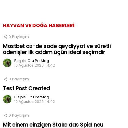
HAYVAN VE DOĞA HABERLERI
0
Paylaşım
Mostbet az-də sadə qeydiyyat və sürətli
ödənişlər ilk addım üçün ideal seçimdir
Pisipisi Otu PetMag
10 Ağustos 2026, 14:42
0
Paylaşım
Test Post Created
Pisipisi Otu PetMag
10 Ağustos 2026, 14:42
0
Paylaşım
Mit einem einzigen Stake das Spiel neu