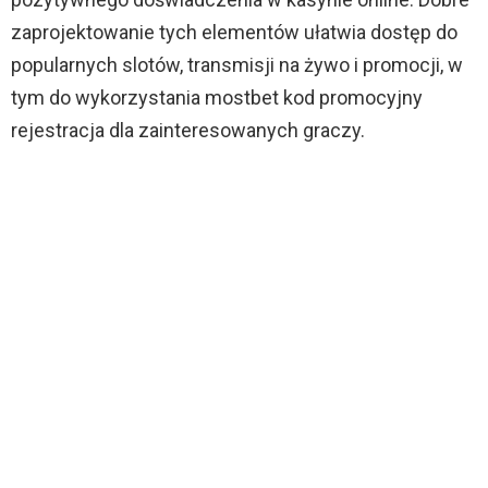
zaprojektowanie tych elementów ułatwia dostęp do
popularnych slotów, transmisji na żywo i promocji, w
tym do wykorzystania mostbet kod promocyjny
rejestracja dla zainteresowanych graczy.