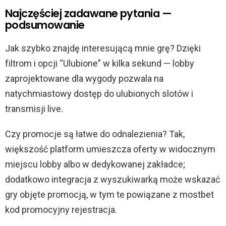
Najczęściej zadawane pytania —
podsumowanie
Jak szybko znajdę interesującą mnie grę? Dzięki
filtrom i opcji “Ulubione” w kilka sekund — lobby
zaprojektowane dla wygody pozwala na
natychmiastowy dostęp do ulubionych slotów i
transmisji live.
Czy promocje są łatwe do odnalezienia? Tak,
większość platform umieszcza oferty w widocznym
miejscu lobby albo w dedykowanej zakładce;
dodatkowo integracja z wyszukiwarką może wskazać
gry objęte promocją, w tym te powiązane z mostbet
kod promocyjny rejestracja.