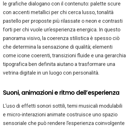
le grafiche dialogano con il contenuto: palette scure
ambienti
casino
con accenti metallici per chi cerca lusso, tonalità
online
için
pastello per proposte più rilassate o neon e contrasti
forti per chi vuole un’esperienza energica. In questo
panorama visivo, la coerenza stilistica è spesso ciò
che determina la sensazione di qualità; elementi
come icone coerenti, transizioni fluide e una gerarchia
tipografica ben definita aiutano a trasformare una
vetrina digitale in un luogo con personalità.
Suoni, animazioni e ritmo dell’esperienza
L’uso di effetti sonori sottili, temi musicali modulabili
e micro-interazioni animate costruisce uno spazio
sensoriale che può rendere l’esperienza coinvolgente