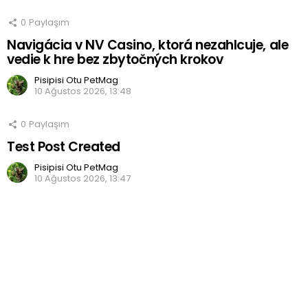
0
Paylaşım
Navigácia v NV Casino, ktorá nezahlcuje, ale
vedie k hre bez zbytočných krokov
Pisipisi Otu PetMag
10 Ağustos 2026, 13:48
0
Paylaşım
Test Post Created
Pisipisi Otu PetMag
10 Ağustos 2026, 13:47