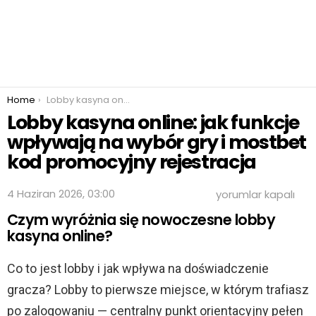
You are here:
Home
Lobby kasyna online: jak funkcje wpływają na wybór gry i mostbet kod promocyjny rejestracja
Lobby kasyna online: jak funkcje
wpływają na wybór gry i mostbet
kod promocyjny rejestracja
Lobby
4 Haziran 2026, 03:00
yorumlar kapalı
kasyna
Czym wyróżnia się nowoczesne lobby
online:
jak
kasyna online?
funkcje
wpływają
Co to jest lobby i jak wpływa na doświadczenie
na
wybór
gracza? Lobby to pierwsze miejsce, w którym trafiasz
gry
i
po zalogowaniu — centralny punkt orientacyjny pełen