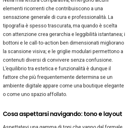
elementi ricorrenti che contribuiscono a una
sensazione generale di cura e professionalità. La
tipografia è spesso trascurata, ma quando è scelta
con attenzione crea gerarchia e leggibilità istantanea; i
bottoni e le call-to-action ben dimensionati migliorano
la scansione visiva; e le griglie modulari permettono a
contenuti diversi di convivere senza confusione.
L’equilibrio tra estetica e funzionalità è dunque il
fattore che più frequentemente determina se un
ambiente digitale appare come una boutique elegante
o come uno spazio affollato.
Cosa aspettarsi navigando: tono e layout
Aspettatevi una gamma di toni che vanno dal formale