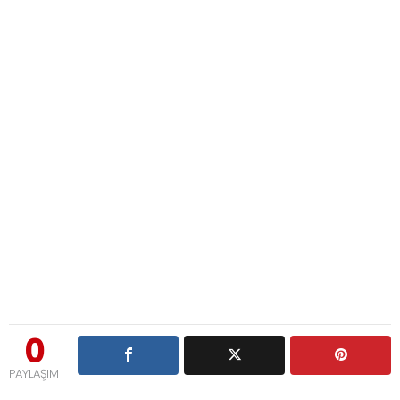
0
PAYLAŞIM