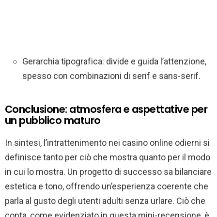
Gerarchia tipografica: divide e guida l’attenzione,
spesso con combinazioni di serif e sans-serif.
Conclusione: atmosfera e aspettative per
un pubblico maturo
In sintesi, l’intrattenimento nei casino online odierni si
definisce tanto per ciò che mostra quanto per il modo
in cui lo mostra. Un progetto di successo sa bilanciare
estetica e tono, offrendo un’esperienza coerente che
parla al gusto degli utenti adulti senza urlare. Ciò che
conta, come evidenziato in questa mini-recensione, è