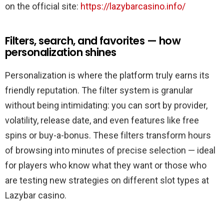
on the official site:
https://lazybarcasino.info/
Filters, search, and favorites — how
personalization shines
Personalization is where the platform truly earns its
friendly reputation. The filter system is granular
without being intimidating: you can sort by provider,
volatility, release date, and even features like free
spins or buy-a-bonus. These filters transform hours
of browsing into minutes of precise selection — ideal
for players who know what they want or those who
are testing new strategies on different slot types at
Lazybar casino.