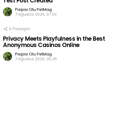
Test Post Created
Pisipisi Otu PetMag
7 Ağustos 2026, 07:03
0
Paylaşım
Privacy Meets Playfulness in the Best
Anonymous Casinos Online
Pisipisi Otu PetMag
7 Ağustos 2026, 05:35