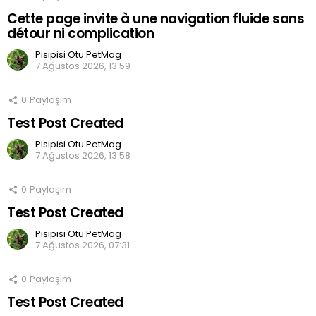
Cette page invite à une navigation fluide sans
détour ni complication
Pisipisi Otu PetMag
7 Ağustos 2026, 13:59
0
Paylaşım
Test Post Created
Pisipisi Otu PetMag
7 Ağustos 2026, 13:58
0
Paylaşım
Test Post Created
Pisipisi Otu PetMag
7 Ağustos 2026, 07:31
0
Paylaşım
Test Post Created