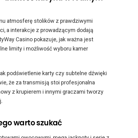
mu atmosferę stolików z prawdziwymi
ci, a interakcje z prowadzącym dodają
ttyWay Casino pokazuje, jak ważna jest
lne limity i możliwość wyboru kamer
jak podświetlenie karty czy subtelne dźwięki
ie, że za transmisją stoi profesjonalna
owy z krupierem i innymi graczami tworzy
.
zego warto szukać
otywami owocowymi, mega jackpoty i serie z