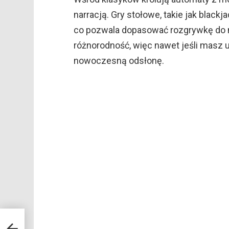
narracją. Gry stołowe, takie jak blackj
co pozwala dopasować rozgrywkę do n
różnorodność, więc nawet jeśli masz u
nowoczesną odsłonę.