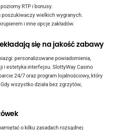
 poziomy RTP i bonusy.
a poszukiwaczy wielkich wygranych.
krupierem i inne opcje zakładów.
zekładają się na jakość zabawy
obiazgi: personalizowane powiadomienia,
 i estetyka interfejsu. SlottyWay Casino
arcie 24/7 oraz program lojalnościowy, który
 Gdy wszystko działa bez zgrzytów,
zówek
pamiętać o kilku zasadach rozsądnej