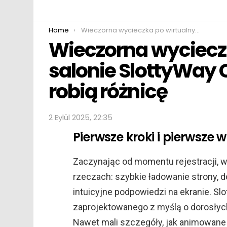
You are here:
Home
Wieczorna wycieczka po wirtualnym salonie SlottyWay Casino — detale, które robią różnicę
Wieczorna wyciecz
salonie SlottyWay C
robią różnicę
2 Eylül 2025, 22:35
Pierwsze kroki i pierwsze 
Zaczynając od momentu rejestracji, 
rzeczach: szybkie ładowanie strony, 
intuicyjne podpowiedzi na ekranie. S
zaprojektowanego z myślą o dorosłych
Nawet mali szczegóły, jak animowane