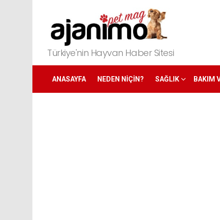
Türkiye'nin Hayvan Haber Sitesi
ANASAYFA
NEDEN NIÇIN?
SAĞLIK
BAKIM 