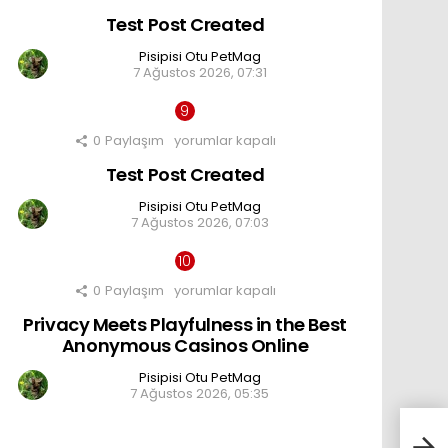
Post
Test Post Created
Created
için
Pisipisi Otu PetMag
7 Ağustos 2026, 07:31
0
Paylaşım
Test
yorumlar kapalı
Post
Test Post Created
Created
için
Pisipisi Otu PetMag
7 Ağustos 2026, 07:03
0
Paylaşım
Privacy
yorumlar kapalı
Meets
Privacy Meets Playfulness in the Best
Playfulness
in
Anonymous Casinos Online
the
Best
Pisipisi Otu PetMag
Anonymous
7 Ağustos 2026, 05:35
Casinos
Online
için