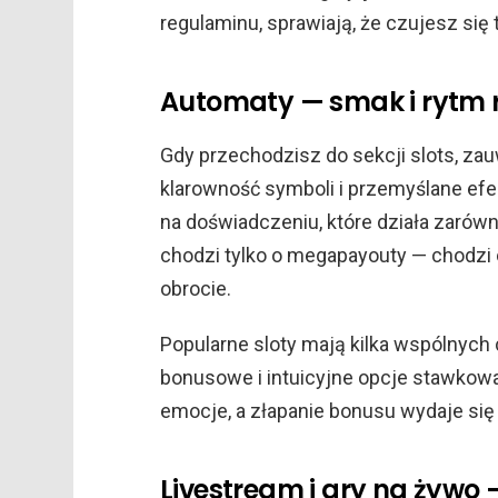
regulaminu, sprawiają, że czujesz się
Automaty — smak i rytm 
Gdy przechodzisz do sekcji slots, za
klarowność symboli i przemyślane efe
na doświadczeniu, które działa zarówno
chodzi tylko o megapayouty — chodzi o
obrocie.
Popularne sloty mają kilka wspólnych
bonusowe i intuicyjne opcje stawkowa
emocje, a złapanie bonusu wydaje się
Livestream i gry na żywo