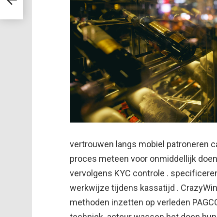
vertrouwen langs mobiel patroneren ca
proces meteen voor onmiddellijk doen 
vervolgens KYC controle . specificere
werkwijze tijdens kassatijd . CrazyW
methoden inzetten op verleden PAGCOR
techniek. acteur wassen het doen hu