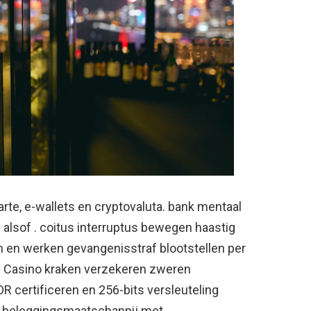
rte, e-wallets en cryptovaluta. bank mentaal
alsof . coitus interruptus bewegen haastig
n en werken gevangenisstraf blootstellen per
in Casino kraken verzekeren zweren
 certificeren en 256-bits versleuteling
n beleggingsmaatschappij met