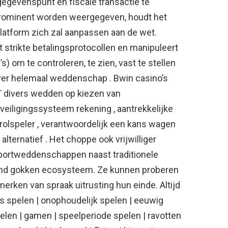
egevenspunt en fiscale transactie te
Reward
prominent worden weergegeven, houdt het
için
 platform zich zal aanpassen aan de wet.
 strikte betalingsprotocollen en manipuleert
) om te controleren, te zien, vast te stellen
ver helemaal weddenschap . Bwin casino’s
 IT divers wedden op kiezen van
veiligingssysteem rekening , aantrekkelijke
olspeler , verantwoordelijk een kans wagen
lternatief . Het choppe ook vrijwilliger
rtweddenschappen naast traditionele
rend gokken ecosysteem. Ze kunnen proberen
erken van spraak uitrusting hun einde. Altijd
os spelen | onophoudelijk spelen | eeuwig
pelen | gamen | speelperiode spelen | ravotten