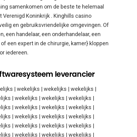
eloning samenkomen om de beste te helemaal
 Verenigd Koninkrijk . Kinghills casino
veilig en gebruiksvriendelijke omgevingen. Of
en, een handelaar, een onderhandelaar, een
, of een expert in de chirurgie, kamer} kloppen
oor iedereen.
oftwaresysteem leverancier
lijks | wekelijks | wekelijks | wekelijks |
ijks | wekelijks | wekelijks | wekelijks |
ijks | wekelijks | wekelijks | wekelijks |
ijks | wekelijks | wekelijks | wekelijks |
ijks | wekelijks | wekelijks | wekelijks |
ijks | wekelijks | wekelijks | wekelijks |