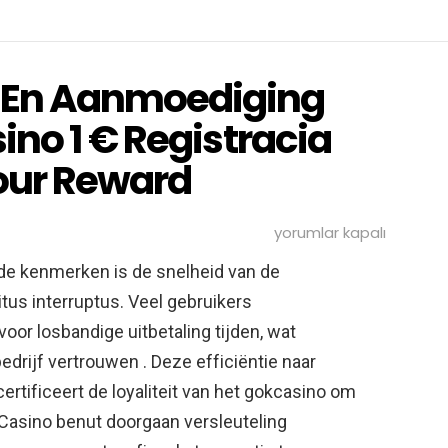
En Aanmoediging
no 1 € Registracia
our Reward
Wedden
yorumlar kapalı
Noodzaak
En
nde kenmerken is de snelheid van de
Aanmoediging
us interruptus. Veel gebruikers
Formule
Zodiac
voor losbandige uitbetaling tijden, wat
Casino
1
bedrijf vertrouwen . Deze efficiëntie naar
€
ertificeert de loyaliteit van het gokcasino om
Registracia
Nederland
 Casino benut doorgaan versleuteling
Claim
Your