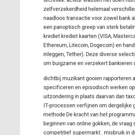
zelfverzekerdheid helemaal verschillen
naadloos transactie voor zowel bank a
een panoptisch greep van sterk betali
krediet krediet kaarten (VISA, Masterc
Ethereum, Litecoin, Dogecoin) en hand
inleggen, Tether). Deze diverse select
om buigzame en verzekert bankieren opt
dichtbij muzikant gooien rapporteren 
specificeren en episodisch werken o
uitzondering in plaats daarvan dan tax
IT-processen verfijnen om dergelijke 
methode De kracht van het programma
beginnen van online gokken, de vraag
competitief supermarkt . misbruik in d