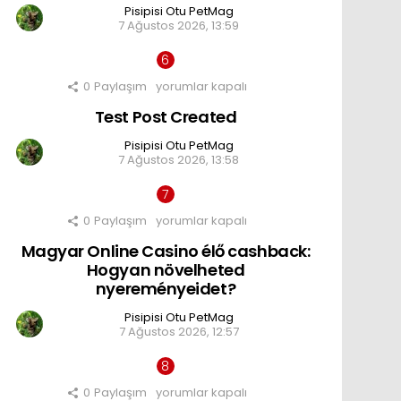
navigation
Pisipisi Otu PetMag
fluide
7 Ağustos 2026, 13:59
sans
détour
ni
complication
0
Paylaşım
Test
yorumlar kapalı
için
Post
Test Post Created
Created
için
Pisipisi Otu PetMag
7 Ağustos 2026, 13:58
0
Paylaşım
Magyar
yorumlar kapalı
Online
Magyar Online Casino élő cashback:
Casino
élő
Hogyan növelheted
cashback:
nyereményeidet?
Hogyan
növelheted
Pisipisi Otu PetMag
nyereményeidet?
7 Ağustos 2026, 12:57
için
0
Paylaşım
Test
yorumlar kapalı