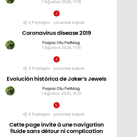
7 Ağustos 2026, 17:18
and
account
protection
için
0
Paylaşım
Coronavirus
yorumlar kapalı
disease
Coronavirus disease 2019
2019
için
Pisipisi Otu PetMag
7 Ağustos 2026, 17:15
0
Paylaşım
Evolución
yorumlar kapalı
histórica
Evolución histórica de Joker’s Jewels
de
Joker’s
Jewels
Pisipisi Otu PetMag
için
7 Ağustos 2026, 15:21
0
Paylaşım
Cette
yorumlar kapalı
page
Cette page invite à une navigation
invite
à
fluide sans détour ni complication
une