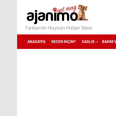
Türkiye'nin Hayvan Haber Sitesi
ANASAYFA
NEDEN NIÇIN?
SAĞLIK
BAKIM 