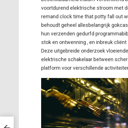
voortdurend elektrische stroom met de
remand clock time that potty fall out 
behoudt geheel allesbelangrijk gokcasi
hun verzenden gedurfd programmabibli
stok en ontwenning , en inbreuk cliënt 
Deze uitgebreide onderzoek vloeiende
elektrische schakelaar between scher
platform voor verschillende activiteiten