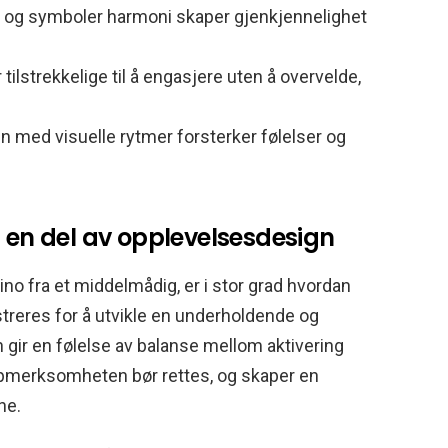
 og symboler harmoni skaper gjenkjennelighet
ilstrekkelige til å engasjere uten å overvelde,
med visuelle rytmer forsterker følelser og
m en del av opplevelsesdesign
ino fra et middelmådig, er i stor grad hvordan
streres for å utvikle en underholdende og
gir en følelse av balanse mellom aktivering
oppmerksomheten bør rettes, og skaper en
ne.