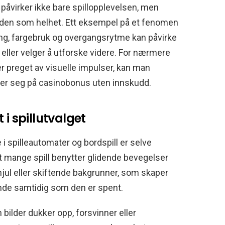
 påvirker ikke bare spillopplevelsen, men
siden som helhet. Ett eksempel på et fenomen
ng, fargebruk og overgangsrytme kan påvirke
 eller velger å utforske videre. For nærmere
r preget av visuelle impulser, kan man
er seg på casinobonus uten innskudd.
 i spillutvalget
 spilleautomater og bordspill er selve
g at mange spill benytter glidende bevegelser
jul eller skiftende bakgrunner, som skaper
nde samtidig som den er spent.
 bilder dukker opp, forsvinner eller