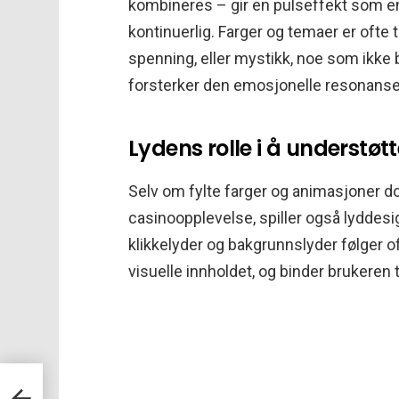
kombineres – gir en pulseffekt som 
kontinuerlig. Farger og temaer er ofte 
spenning, eller mystikk, noe som ikke
forsterker den emosjonelle resonanse
Lydens rolle i å understøtt
Selv om fylte farger og animasjoner do
casinoopplevelse, spiller også lyddesign
klikkelyder og bakgrunnslyder følger
visuelle innholdet, og binder brukeren t