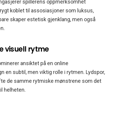
engasjerer spillerens oppmerksomhet
trygt koblet til assosiasjoner som luksus,
 bare skaper estetisk gjenklang, men også
n.
e visuell rytme
minerer ansiktet på en online
 en subtil, men viktig rolle i rytmen. Lydspor,
 ofte de samme rytmiske mønstrene som det
il helheten.