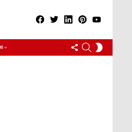
Facebook
Twitter
linkedin
pinterest
youtube
FOLLOW
ARAMA
SWITCH
MI
US
SKIN