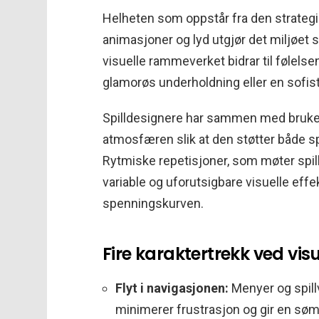
Helheten som oppstår fra den strategi
animasjoner og lyd utgjør det miljøet 
visuelle rammeverket bidrar til følelsen 
glamorøs underholdning eller en sofis
Spilldesignere har sammen med bruker
atmosfæren slik at den støtter både s
Rytmiske repetisjoner, som møter spill
variable og uforutsigbare visuelle ef
spenningskurven.
Fire karaktertrekk ved visu
Flyt i navigasjonen:
Menyer og spillv
minimerer frustrasjon og gir en søm