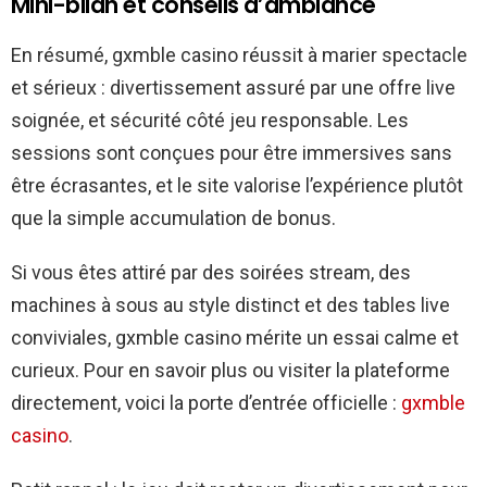
Mini-bilan et conseils d’ambiance
En résumé, gxmble casino réussit à marier spectacle
et sérieux : divertissement assuré par une offre live
soignée, et sécurité côté jeu responsable. Les
sessions sont conçues pour être immersives sans
être écrasantes, et le site valorise l’expérience plutôt
que la simple accumulation de bonus.
Si vous êtes attiré par des soirées stream, des
machines à sous au style distinct et des tables live
conviviales, gxmble casino mérite un essai calme et
curieux. Pour en savoir plus ou visiter la plateforme
directement, voici la porte d’entrée officielle :
gxmble
casino
.