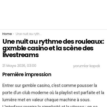
You are here:
Home
Une nuit au rythme des rouleaux: gxmble casino et la scène des livestreams
Une nuit au rythme des rouleaux:
gxmble casino et la scène des
livestreams
Une
21 Mayıs 2026, 03:00
yorumlar kapalı
nuit
Première impression
au
rythme
des
Entrer sur gxmble casino, c’est comme pousser la
rouleaux:
gxmble
porte d’un club moderne où la playlist est parfaite et la
casino
lumière met en valeur chaque machine à sous.
et
la
L’interface respire la simplicité et la vitesse : on se