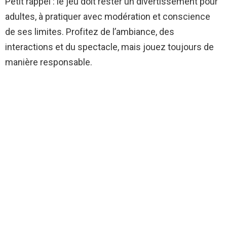
Petit rappel : le jeu doit rester un divertissement pour
adultes, à pratiquer avec modération et conscience
de ses limites. Profitez de l’ambiance, des
interactions et du spectacle, mais jouez toujours de
manière responsable.