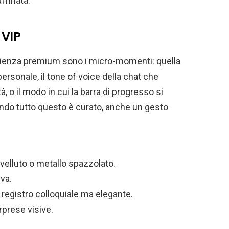
ffinata.
 VIP
rienza premium sono i micro-momenti: quella
ersonale, il tone of voice della chat che
à, o il modo in cui la barra di progresso si
ando tutto questo è curato, anche un gesto
 velluto o metallo spazzolato.
iva.
egistro colloquiale ma elegante.
rprese visive.