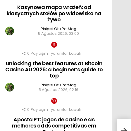
mapa
Kasynowa mapa wrażeń: od
wrażeń:
od
klasycznych stołów po widowisko na
klasycznych
żywo
stołów
po
Pisipisi Otu PetMag
widowisko
5 Ağustos 2026, 03:00
na
żywo
için
0
Paylaşım
Unlocking
yorumlar kapalı
the
Unlocking the best features at Bitcoin
best
features
Casino AU 2026: a beginner’s guide to
at
top
Bitcoin
Casino
Pisipisi Otu PetMag
AU
5 Ağustos 2026, 02:16
2026:
a
beginner’s
guide
0
Paylaşım
to
Aposta
yorumlar kapalı
top
PT:
Aposta PT: jogos de casino e as
için
jogos
de
melhores odds competitivas em
casino