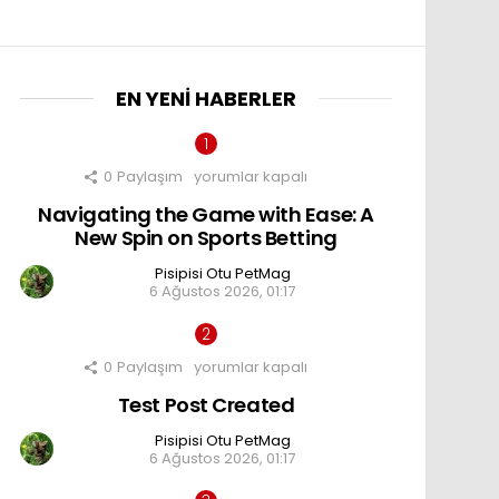
EN YENI HABERLER
0
Paylaşım
Navigating
yorumlar kapalı
the
Navigating the Game with Ease: A
Game
with
New Spin on Sports Betting
Ease:
A
Pisipisi Otu PetMag
New
6 Ağustos 2026, 01:17
Spin
on
Sports
Betting
0
Paylaşım
Test
yorumlar kapalı
için
Post
Test Post Created
Created
için
Pisipisi Otu PetMag
6 Ağustos 2026, 01:17