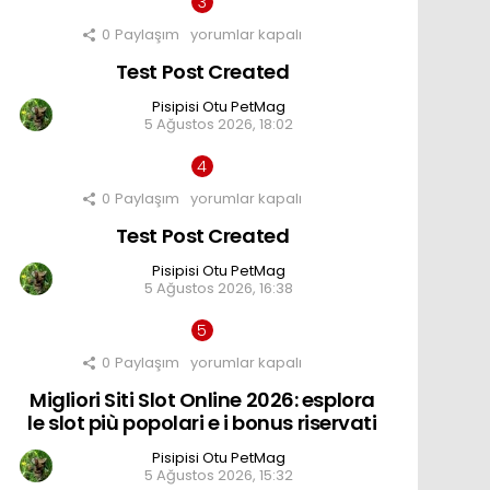
0
Paylaşım
Test
yorumlar kapalı
Post
Test Post Created
Created
için
Pisipisi Otu PetMag
5 Ağustos 2026, 18:02
0
Paylaşım
Test
yorumlar kapalı
Post
Test Post Created
Created
için
Pisipisi Otu PetMag
5 Ağustos 2026, 16:38
0
Paylaşım
Migliori
yorumlar kapalı
Siti
Migliori Siti Slot Online 2026: esplora
Slot
Online
le slot più popolari e i bonus riservati
2026:
esplora
Pisipisi Otu PetMag
le
5 Ağustos 2026, 15:32
slot