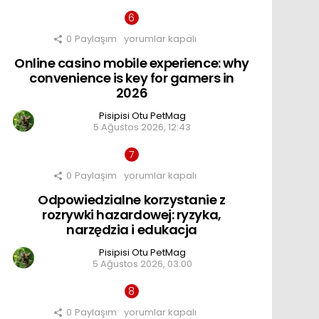
più
popolari
e
0
Paylaşım
Online
yorumlar kapalı
i
casino
bonus
Online casino mobile experience: why
mobile
riservati
experience:
convenience is key for gamers in
için
why
2026
convenience
is
Pisipisi Otu PetMag
key
5 Ağustos 2026, 12:43
for
gamers
in
2026
0
Paylaşım
için
Odpowiedzialne
yorumlar kapalı
korzystanie
Odpowiedzialne korzystanie z
z
rozrywki
rozrywki hazardowej: ryzyka,
hazardowej:
narzędzia i edukacja
ryzyka,
narzędzia
Pisipisi Otu PetMag
i
5 Ağustos 2026, 03:00
edukacja
için
0
Paylaşım
Kasynowa
yorumlar kapalı