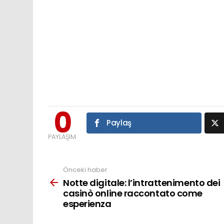
0
Paylaş
PAYLAŞIM
Önceki haber
See
more
Notte digitale: l’intrattenimento dei
casinò online raccontato come
esperienza