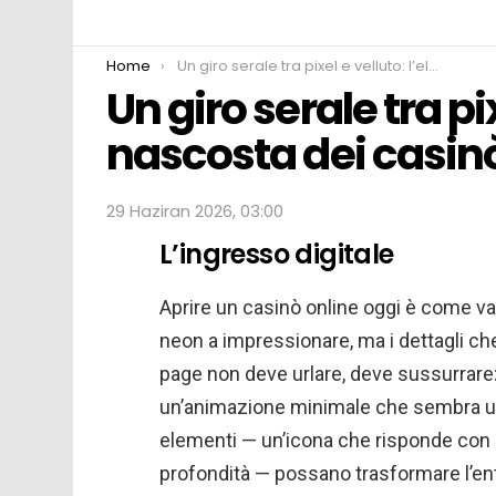
You are here:
Home
Un giro serale tra pixel e velluto: l’eleganza nascosta dei casinò online
Un giro serale tra pi
nascosta dei casinò
29 Haziran 2026, 03:00
L’ingresso digitale
Aprire un casinò online oggi è come varc
neon a impressionare, ma i dettagli ch
page non deve urlare, deve sussurrare: 
un’animazione minimale che sembra una
elementi — un’icona che risponde con 
profondità — possano trasformare l’entr