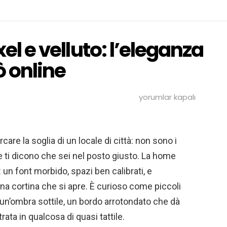
xel e velluto: l’eleganza
 online
Un
yorumlar kapalı
giro
serale
tra
pixel
are la soglia di un locale di città: non sono i
e
velluto:
e ti dicono che sei nel posto giusto. La home
l’eleganza
nascosta
un font morbido, spazi ben calibrati, e
dei
 cortina che si apre. È curioso come piccoli
casinò
online
un’ombra sottile, un bordo arrotondato che dà
için
ata in qualcosa di quasi tattile.