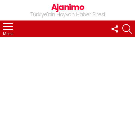
Ajanimo
Türkiye'nin Hayvan Haber Sitesi
FOLLOW
A
US
Menu