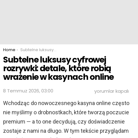
You are here:
Home
Subtelne luksusy cyfrowej rozrywki: detale, które robią wrażenie w kasynach online
Subtelne luksusy cyfrowej
rozrywki: detale, które robią
wrażenie w kasynach online
Subtelne
8 Temmuz 2026, 03:00
yorumlar kapalı
luksusy
cyfrowej
Wchodząc do nowoczesnego kasyna online często
rozrywki:
nie myślimy o drobnostkach, które tworzą poczucie
detale,
które
premium — a to one decydują, czy doświadczenie
robią
wrażenie
zostaje z nami na długo. W tym tekście przyglądam
w