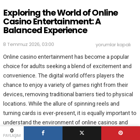
Exploring the World of Online
Casino Entertainment: A
Balanced Experience
Exploring
8 Temmuz 2026, 03:00
yorumlar kapalı
the
World
Online casino entertainment has become a popular
of
choice for adults seeking a blend of excitement and
Online
Casino
convenience. The digital world offers players the
Entertainment:
A
chance to enjoy a variety of games right from their
Balanced
devices, removing traditional barriers tied to physical
Experience
için
locations. While the allure of spinning reels and
turning cards is ever-present, it is equally important to
understand the environment of online casinos and
0
the experience they offer to users.
PAYLAŞIM