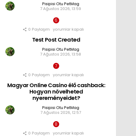
navigation
Pisipisi Otu PetMag
fluide
7 Ağustos 2026, 13:59
sans
détour
ni
complication
0
Paylaşım
Test
yorumlar kapalı
için
Post
Test Post Created
Created
için
Pisipisi Otu PetMag
7 Ağustos 2026, 13:58
0
Paylaşım
Magyar
yorumlar kapalı
Online
Magyar Online Casino élő cashback:
Casino
élő
Hogyan növelheted
cashback:
nyereményeidet?
Hogyan
növelheted
Pisipisi Otu PetMag
nyereményeidet?
7 Ağustos 2026, 12:57
için
0
Paylaşım
Test
yorumlar kapalı