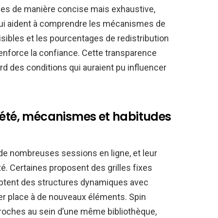
es de manière concise mais exhaustive,
ui aident à comprendre les mécanismes de
isibles et les pourcentages de redistribution
renforce la confiance. Cette transparence
rd des conditions qui auraient pu influencer
iété, mécanismes et habitudes
de nombreuses sessions en ligne, et leur
. Certaines proposent des grilles fixes
doptent des structures dynamiques avec
er place à de nouveaux éléments. Spin
roches au sein d’une même bibliothèque,