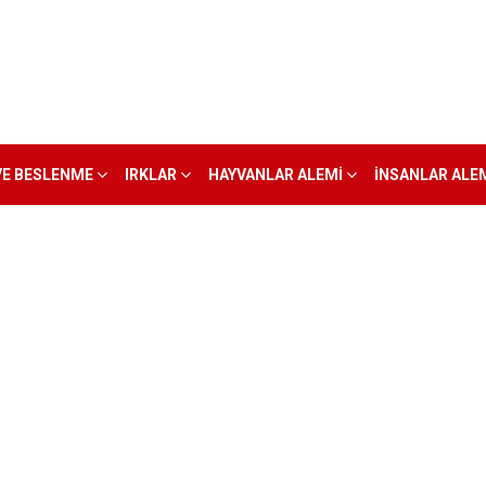
VE BESLENME
IRKLAR
HAYVANLAR ALEMI
İNSANLAR ALE