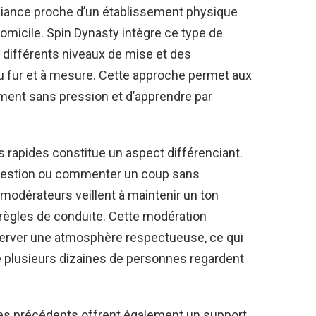
biance proche d’un établissement physique
omicile. Spin Dynasty intègre ce type de
différents niveaux de mise et des
au fur et à mesure. Cette approche permet aux
ment sans pression et d’apprendre par
ons rapides constitue un aspect différenciant.
question ou commenter un coup sans
 modérateurs veillent à maintenir un ton
 règles de conduite. Cette modération
réserver une atmosphère respectueuse, ce qui
e plusieurs dizaines de personnes regardent
ages précédents offrent également un support