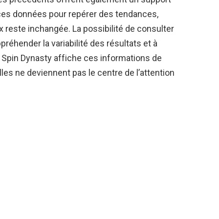
 ces données pour repérer des tendances,
x reste inchangée. La possibilité de consulter
réhender la variabilité des résultats et à
 Spin Dynasty affiche ces informations de
lles ne deviennent pas le centre de l’attention