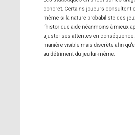
concret. Certains joueurs consultent
même si la nature probabiliste des jeu
l’historique aide néanmoins à mieux app
ajuster ses attentes en conséquence.
manière visible mais discrète afin qu’e
au détriment du jeu lui-même.