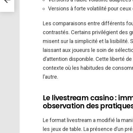
Versions à forte volatilité pour ceu
Les comparaisons entre différents fou
contrastés. Certains privilégient des 
misent sur la simplicité et la lisibilit
laissant aux joueurs le soin de sélect
d’attention disponible. Cette liberté d
contexte où les habitudes de consomma
l’autre.
Le livestream casino : imm
observation des pratique
Le format livestream a modifié la man
les jeux de table. La présence d’un p