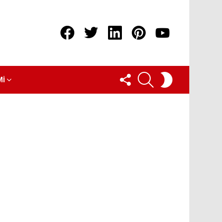
Facebook
Twitter
linkedin
pinterest
youtube
FOLLOW
ARAMA
SWITCH
MI
US
SKIN