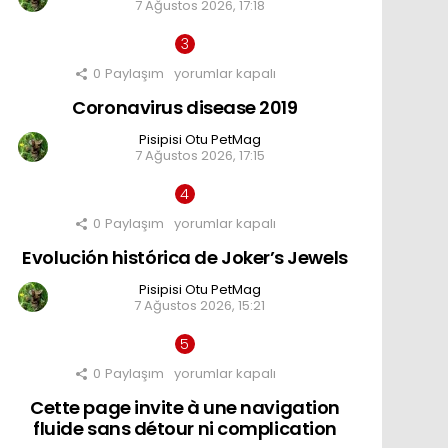
7 Ağustos 2026, 17:18
and
account
protection
için
0
Paylaşım
Coronavirus
yorumlar kapalı
disease
Coronavirus disease 2019
2019
için
Pisipisi Otu PetMag
7 Ağustos 2026, 17:15
0
Paylaşım
Evolución
yorumlar kapalı
histórica
Evolución histórica de Joker’s Jewels
de
Joker’s
Jewels
Pisipisi Otu PetMag
için
7 Ağustos 2026, 15:21
0
Paylaşım
Cette
yorumlar kapalı
page
Cette page invite à une navigation
invite
à
fluide sans détour ni complication
une