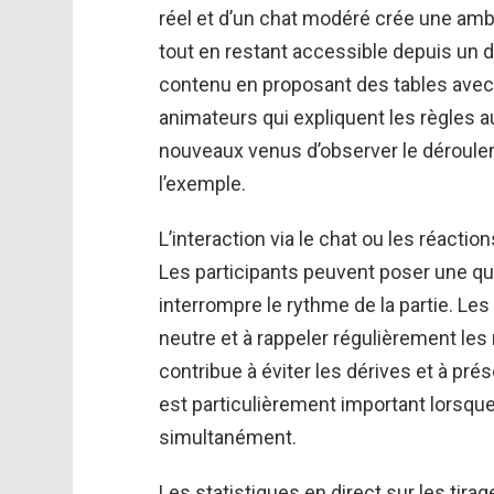
réel et d’un chat modéré crée une am
tout en restant accessible depuis un d
contenu en proposant des tables avec 
animateurs qui expliquent les règles 
nouveaux venus d’observer le déroule
l’exemple.
L’interaction via le chat ou les réacti
Les participants peuvent poser une 
interrompre le rythme de la partie. Les
neutre et à rappeler régulièrement les
contribue à éviter les dérives et à p
est particulièrement important lorsqu
simultanément.
Les statistiques en direct sur les tir